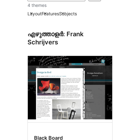
4 themes
Layout
Features
Subjects
എഴുത്താളർ: Frank
Schrijvers
Black Board