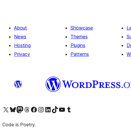
About
Showcase
L
News
Themes
S
Hosting
Plugins
D
Privacy
Patterns
W
Visit our X (formerly Twitter) account
ഞങ്ങളുടെ ബ്ലൂസ്കൈ അക്കൗണ്ട് സന്ദർശിക്കുക
Visit our Mastodon account
ഞങ്ങളുടെ ത്രെഡ്സ് അക്കൗണ്ട് സന്ദർശിക്കുക
Visit our Facebook page
Visit our Instagram account
Visit our LinkedIn account
ഞങ്ങളുടെ ടിക് ടോക് അക്കൗണ്ട് സന്ദർശിക്കുക
Visit our YouTube channel
ഞങ്ങളുടെ ടംബ്ലർ അക്കൗണ്ട് സന്ദർശിക്കുക
Code is Poetry.