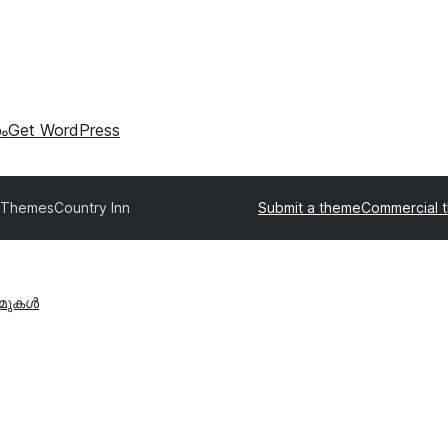
കം
Get WordPress
 Themes
Country Inn
Submit a theme
Commercial 
ീമുകൾ