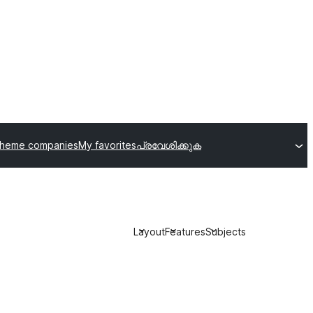
theme companies
My favorites
പ്രവേശിക്കുക
Layout
Features
Subjects