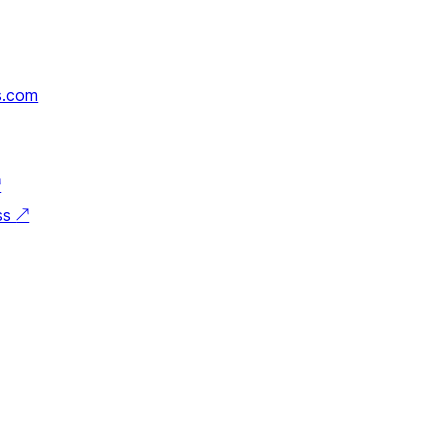
s.com
↗
ss
↗