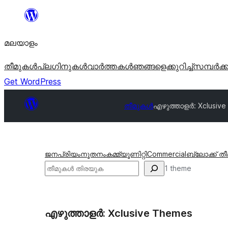
ഉള്ളടക്കത്തിലേക്ക്
നീങ്ങുക
മലയാളം
തീമുകൾ
പ്ലഗിനുകൾ
വാര്‍ത്തകള്‍
ഞങ്ങളെക്കുറിച്ച്
സമ്പര്‍ക്
Get WordPress
തീമുകൾ
എഴുത്താളർ: Xclusive
ജനപ്രിയം
നൂതനം
കമ്മ്യൂണിറ്റി
Commercial
ബ്ലോക്ക് ത
തിരയുക
1 theme
എഴുത്താളർ: Xclusive Themes