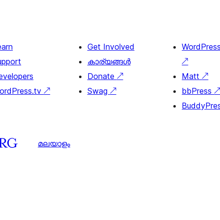
earn
Get Involved
WordPres
upport
കാര്യങ്ങള്‍
↗
evelopers
Donate
↗
Matt
↗
ordPress.tv
↗
Swag
↗
bbPress
BuddyPre
മലയാളം