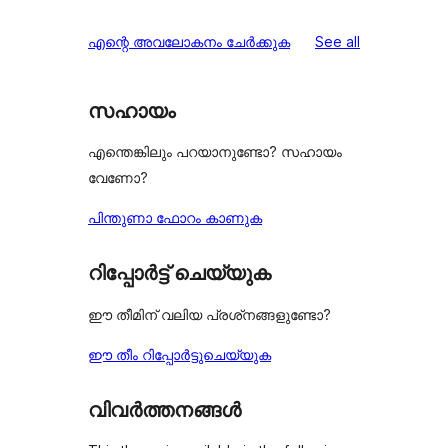
reviews
എന്റെ അവലോകനം ചേർക്കുക
See all
സഹായം
എന്തെങ്കിലും പറയാനുണ്ടോ? സഹായം
വേണോ?
പിന്തുണാ ഫോറം കാണുക
റിപ്പോർട്ട് ചെയ്യുക
ഈ തീമിന് വലിയ പ്രശ്‌നങ്ങളുണ്ടോ?
ഈ തീം റിപ്പോർട്ടുചെയ്യുക
വിവർത്തനങ്ങൾ