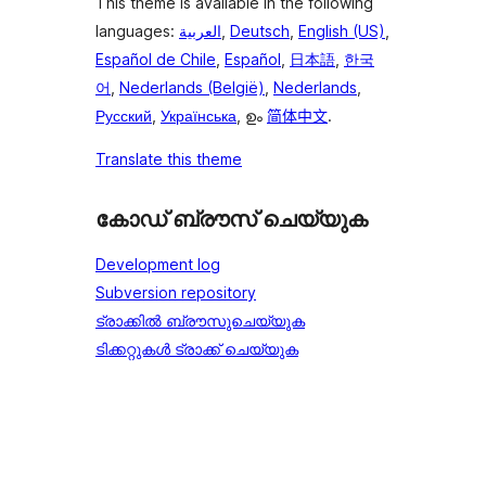
This theme is available in the following
languages:
العربية
,
Deutsch
,
English (US)
,
Español de Chile
,
Español
,
日本語
,
한국
어
,
Nederlands (België)
,
Nederlands
,
Русский
,
Українська
, ഉം
简体中文
.
Translate this theme
കോഡ് ബ്രൗസ് ചെയ്യുക
Development log
Subversion repository
ട്രാക്കിൽ ബ്രൗസുചെയ്യുക
ടിക്കറ്റുകൾ ട്രാക്ക് ചെയ്യുക