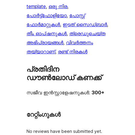
template
, 
ഒരു നിര
, 
പോർട്ട്‌ഫോളിയോ
, 
പോസ്റ്റ്
ഫോർമാറ്റുകൾ
, 
ഇടത് സൈഡ്ബാർ
, 
തീം ഓപ്ഷനുകൾ
, 
ത്രെഡുചെയ്‌ത
അഭിപ്രായങ്ങൾ
, 
വിവർത്തനം
തയ്യാറാണ്
, 
രണ്ട് നിരകൾ
പ്രതിദിന
ഡൗൺലോഡ് കണക്ക്
സജീവ ഇൻസ്റ്റാളേഷനുകൾ:
300+
റേറ്റിംഗുകൾ
No reviews have been submitted yet.