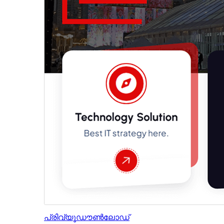
പ്രിവ്യൂ
ഡൗൺലോഡ്