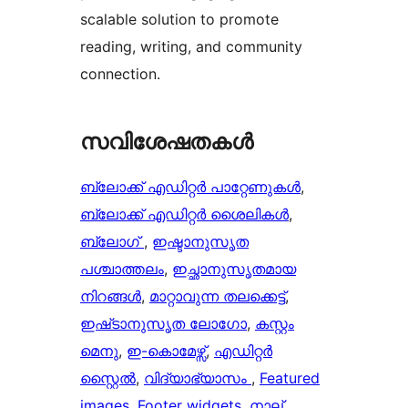
scalable solution to promote
reading, writing, and community
connection.
സവിശേഷതകൾ
ബ്ലോക്ക് എഡിറ്റർ പാറ്റേണുകൾ
, 
ബ്ലോക്ക് എഡിറ്റർ ശൈലികൾ
, 
ബ്ലോഗ്
, 
ഇഷ്ടാനുസൃത
പശ്ചാത്തലം
, 
ഇച്ഛാനുസൃതമായ
നിറങ്ങള്‍
, 
മാറ്റാവുന്ന തലക്കെട്ട്‌
, 
ഇഷ്‌ടാനുസൃത ലോഗോ
, 
കസ്റ്റം
മെനു
, 
ഇ-കൊമേഴ്സ്
, 
എഡിറ്റർ
സ്റ്റൈൽ
, 
വിദ്യാഭ്യാസം
, 
Featured
images
, 
Footer widgets
, 
നാല്