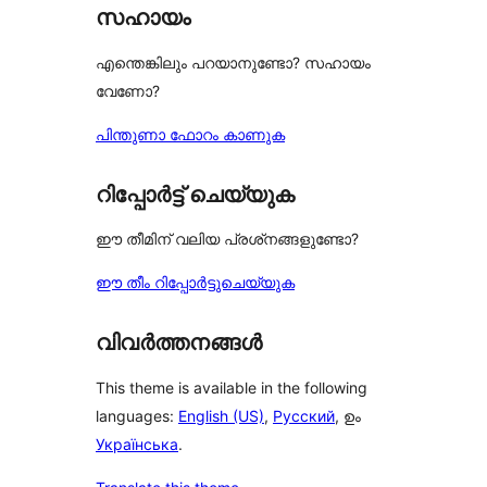
സഹായം
എന്തെങ്കിലും പറയാനുണ്ടോ? സഹായം
വേണോ?
പിന്തുണാ ഫോറം കാണുക
റിപ്പോർട്ട് ചെയ്യുക
ഈ തീമിന് വലിയ പ്രശ്‌നങ്ങളുണ്ടോ?
ഈ തീം റിപ്പോർട്ടുചെയ്യുക
വിവർത്തനങ്ങൾ
This theme is available in the following
languages:
English (US)
,
Русский
, ഉം
Українська
.