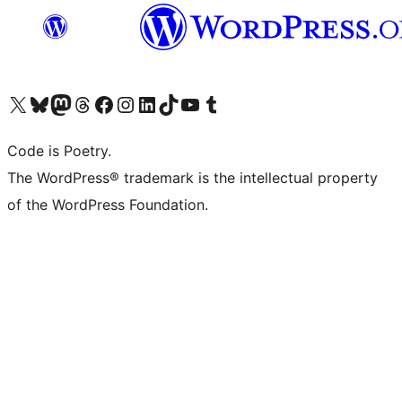
Visit our X (formerly Twitter) account
ഞങ്ങളുടെ ബ്ലൂസ്കൈ അക്കൗണ്ട് സന്ദർശിക്കുക
Visit our Mastodon account
ഞങ്ങളുടെ ത്രെഡ്സ് അക്കൗണ്ട് സന്ദർശിക്കുക
Visit our Facebook page
Visit our Instagram account
Visit our LinkedIn account
ഞങ്ങളുടെ ടിക് ടോക് അക്കൗണ്ട് സന്ദർശിക്കുക
Visit our YouTube channel
ഞങ്ങളുടെ ടംബ്ലർ അക്കൗണ്ട് സന്ദർശിക്കുക
Code is Poetry.
The WordPress® trademark is the intellectual property
of the WordPress Foundation.