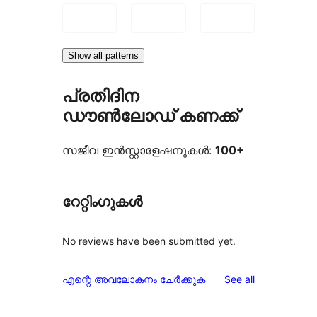
Show all patterns
പ്രതിദിന
ഡൗൺലോഡ് കണക്ക്
സജീവ ഇൻസ്റ്റാളേഷനുകൾ:
100+
റേറ്റിംഗുകൾ
No reviews have been submitted yet.
reviews
എന്റെ അവലോകനം ചേർക്കുക
See all