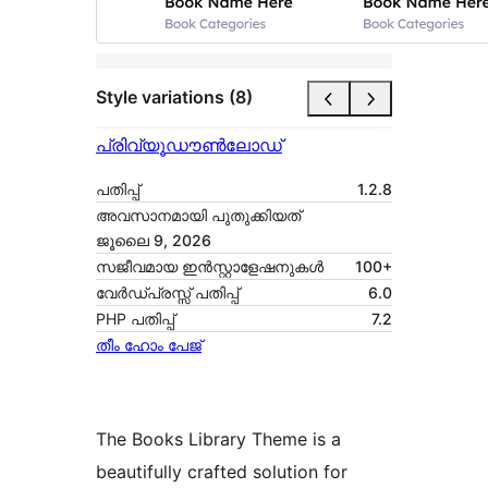
Style variations (8)
പ്രിവ്യൂ
ഡൗൺലോഡ്
പതിപ്പ്
1.2.8
അവസാനമായി പുതുക്കിയത്
ജൂലൈ 9, 2026
സജീവമായ ഇൻസ്റ്റാളേഷനുകൾ
100+
വേർഡ്പ്രസ്സ് പതിപ്പ്
6.0
PHP പതിപ്പ്
7.2
തീം ഹോം പേജ്
The Books Library Theme is a
beautifully crafted solution for