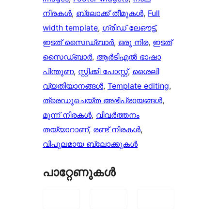
നിരകൾ
, 
ബ്ലോക്ക് തീമുകൾ
, 
Full
width template
, 
ഗ്രിഡ് ലേഔട്ട്
, 
ഇടത് സൈഡ്ബാർ
, 
ഒരു നിര
, 
ഇടത്
സൈഡ്ബാർ
, 
ആർ‌ടി‌എൽ ഭാഷാ
പിന്തുണ
, 
സ്റ്റിക്കി പോസ്റ്റ്
, 
ശൈലി
വ്യതിയാനങ്ങൾ
, 
Template editing
, 
ത്രെഡുചെയ്‌ത അഭിപ്രായങ്ങൾ
, 
മൂന്ന് നിരകൾ
, 
വിവർത്തനം
തയ്യാറാണ്
, 
രണ്ട് നിരകൾ
, 
വിപുലമായ ബ്ലോക്കുകൾ
പാറ്റേണുകൾ