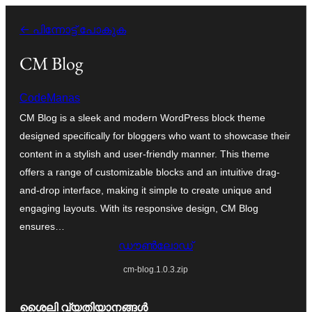
ഉള്ളടക്കത്തിലേക്ക്
← പിന്നോട്ട് പോകുക
നീങ്ങുക
CM Blog
CodeManas
CM Blog is a sleek and modern WordPress block theme
designed specifically for bloggers who want to showcase their
content in a stylish and user-friendly manner. This theme
offers a range of customizable blocks and an intuitive drag-
and-drop interface, making it simple to create unique and
engaging layouts. With its responsive design, CM Blog
ensures…
ഡൗൺലോഡ്
cm-blog.1.0.3.zip
ശൈലി വ്യതിയാനങ്ങൾ