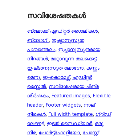
സവിശേഷതകൾ
ബ്ലോക്ക് എഡിറ്റർ ശൈലികൾ
, 
ബ്ലോഗ്
, 
ഇഷ്ടാനുസൃത
പശ്ചാത്തലം
, 
ഇച്ഛാനുസൃതമായ
നിറങ്ങള്‍
, 
മാറ്റാവുന്ന തലക്കെട്ട്‌
, 
ഇഷ്‌ടാനുസൃത ലോഗോ
, 
കസ്റ്റം
മെനു
, 
ഇ-കൊമേഴ്സ്
, 
എഡിറ്റർ
സ്റ്റൈൽ
, 
സവിശേഷമായ ചിത്ര
ശീർഷകം
, 
Featured images
, 
Flexible
header
, 
Footer widgets
, 
നാല്
നിരകൾ
, 
Full width template
, 
ഗ്രിഡ്
ലേഔട്ട്
, 
ഇടത് സൈഡ്ബാർ
, 
ഒരു
നിര
, 
പോർട്ട്‌ഫോളിയോ
, 
പോസ്റ്റ്