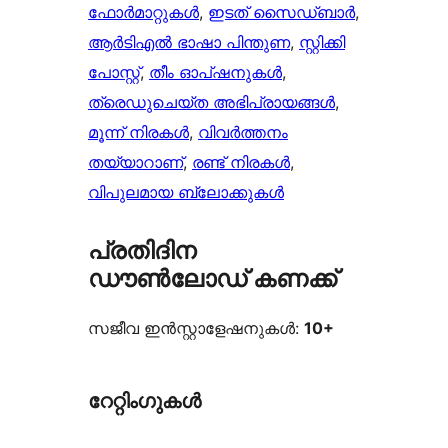
ഫോർമാറ്റുകൾ
, 
ഇടത് സൈഡ്ബാർ
, 
ആർ‌ടി‌എൽ ഭാഷാ പിന്തുണ
, 
സ്റ്റിക്കി
പോസ്റ്റ്
, 
തീം ഓപ്ഷനുകൾ
, 
ത്രെഡുചെയ്‌ത അഭിപ്രായങ്ങൾ
, 
മൂന്ന് നിരകൾ
, 
വിവർത്തനം
തയ്യാറാണ്
, 
രണ്ട് നിരകൾ
, 
വിപുലമായ ബ്ലോക്കുകൾ
പ്രതിദിന
ഡൗൺലോഡ് കണക്ക്
സജീവ ഇൻസ്റ്റാളേഷനുകൾ:
10+
റേറ്റിംഗുകൾ