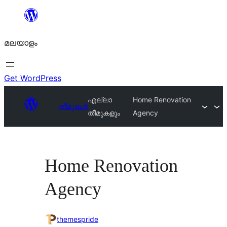
ഉള്ളടക്കത്തിലേക്ക്
നീങ്ങുക
മലയാളം
Get WordPress
എല്ലാ
Home Renovation
തീമുകൾ
തീമുകളും
Agency
Home Renovation
Agency
themespride