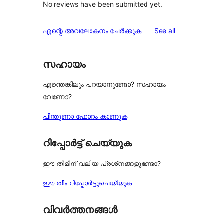
No reviews have been submitted yet.
reviews
എന്റെ അവലോകനം ചേർക്കുക
See all
സഹായം
എന്തെങ്കിലും പറയാനുണ്ടോ? സഹായം
വേണോ?
പിന്തുണാ ഫോറം കാണുക
റിപ്പോർട്ട് ചെയ്യുക
ഈ തീമിന് വലിയ പ്രശ്‌നങ്ങളുണ്ടോ?
ഈ തീം റിപ്പോർട്ടുചെയ്യുക
വിവർത്തനങ്ങൾ