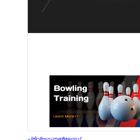
പ്രിവ്യൂ
ഡൗൺലോഡ്