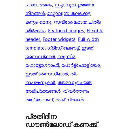
പശ്ചാത്തലം
, 
ഇച്ഛാനുസൃതമായ
നിറങ്ങള്‍
, 
മാറ്റാവുന്ന തലക്കെട്ട്‌
, 
കസ്റ്റം മെനു
, 
സവിശേഷമായ ചിത്ര
ശീർഷകം
, 
Featured images
, 
Flexible
header
, 
Footer widgets
, 
Full width
template
, 
ഗ്രിഡ് ലേഔട്ട്
, 
ഇടത്
സൈഡ്ബാർ
, 
ഒരു നിര
, 
ഫോട്ടോഗ്രാഫി
, 
പോർട്ട്‌ഫോളിയോ
, 
ഇടത് സൈഡ്ബാർ
, 
തീം
ഓപ്ഷനുകൾ
, 
ത്രെഡുചെയ്‌ത
അഭിപ്രായങ്ങൾ
, 
വിവർത്തനം
തയ്യാറാണ്
, 
രണ്ട് നിരകൾ
പ്രതിദിന
ഡൗൺലോഡ് കണക്ക്