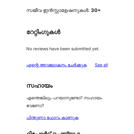
സജീവ ഇൻസ്റ്റാളേഷനുകൾ:
30+
റേറ്റിംഗുകൾ
No reviews have been submitted yet.
reviews
എന്റെ അവലോകനം ചേർക്കുക
See all
സഹായം
എന്തെങ്കിലും പറയാനുണ്ടോ? സഹായം
വേണോ?
പിന്തുണാ ഫോറം കാണുക