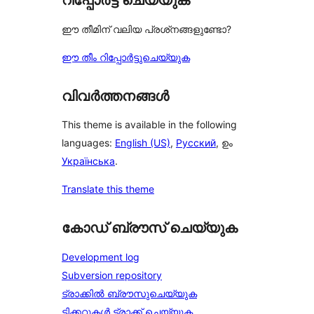
റിപ്പോർട്ട് ചെയ്യുക
ഈ തീമിന് വലിയ പ്രശ്‌നങ്ങളുണ്ടോ?
ഈ തീം റിപ്പോർട്ടുചെയ്യുക
വിവർത്തനങ്ങൾ
This theme is available in the following
languages:
English (US)
,
Русский
, ഉം
Українська
.
Translate this theme
കോഡ് ബ്രൗസ് ചെയ്യുക
Development log
Subversion repository
ട്രാക്കിൽ ബ്രൗസുചെയ്യുക
ടിക്കറ്റുകൾ ട്രാക്ക് ചെയ്യുക