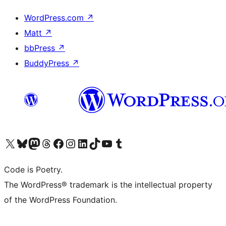
WordPress.com
↗
Matt
↗
bbPress
↗
BuddyPress
↗
Visit our X (formerly Twitter) account
ഞങ്ങളുടെ ബ്ലൂസ്കൈ അക്കൗണ്ട് സന്ദർശിക്കുക
Visit our Mastodon account
ഞങ്ങളുടെ ത്രെഡ്സ് അക്കൗണ്ട് സന്ദർശിക്കുക
Visit our Facebook page
Visit our Instagram account
Visit our LinkedIn account
ഞങ്ങളുടെ ടിക് ടോക് അക്കൗണ്ട് സന്ദർശിക്കുക
Visit our YouTube channel
ഞങ്ങളുടെ ടംബ്ലർ അക്കൗണ്ട് സന്ദർശിക്കുക
Code is Poetry.
The WordPress® trademark is the intellectual property
of the WordPress Foundation.