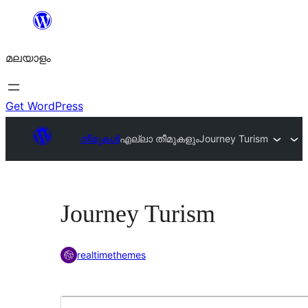
ഉള്ളടക്കത്തിലേക്ക്
നീങ്ങുക
മലയാളം
Get WordPress
തീമുകൾ
എല്ലാ തീമുകളും
Journey Turism
Journey Turism
realtimethemes