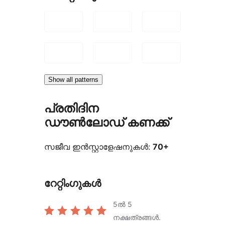
Show all patterns
പ്രതിദിന
ഡൗൺലോഡ് കണക്ക്
സജീവ ഇൻസ്റ്റാളേഷനുകൾ:
70+
റേറ്റിംഗുകൾ
5ൽ
5
നക്ഷത്രങ്ങൾ.