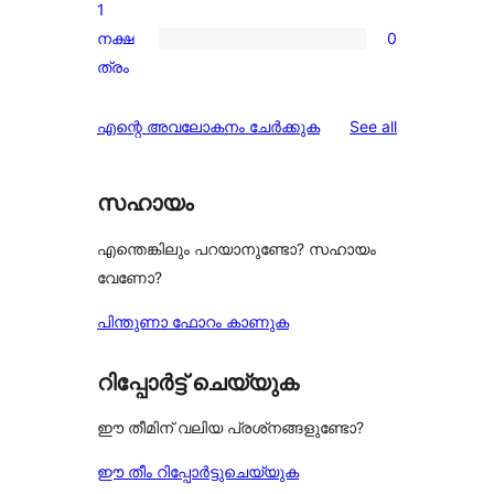
star
1
reviews
നക്ഷ
0
0
ത്രം
1-
star
reviews
എന്റെ അവലോകനം ചേർക്കുക
See all
reviews
സഹായം
എന്തെങ്കിലും പറയാനുണ്ടോ? സഹായം
വേണോ?
പിന്തുണാ ഫോറം കാണുക
റിപ്പോർട്ട് ചെയ്യുക
ഈ തീമിന് വലിയ പ്രശ്‌നങ്ങളുണ്ടോ?
ഈ തീം റിപ്പോർട്ടുചെയ്യുക