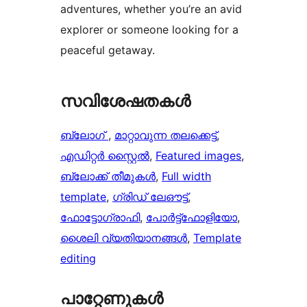
adventures, whether you’re an avid
explorer or someone looking for a
peaceful getaway.
സവിശേഷതകൾ
ബ്ലോഗ്
, 
മാറ്റാവുന്ന തലക്കെട്ട്‌
, 
എഡിറ്റർ സ്റ്റൈൽ
, 
Featured images
, 
ബ്ലോക്ക് തീമുകൾ
, 
Full width
template
, 
ഗ്രിഡ് ലേഔട്ട്
, 
ഫോട്ടോഗ്രാഫി
, 
പോർട്ട്‌ഫോളിയോ
, 
ശൈലി വ്യതിയാനങ്ങൾ
, 
Template
editing
പാറ്റേണുകൾ