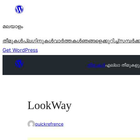
ഉള്ളടക്കത്തിലേക്ക്
നീങ്ങുക
മലയാളം
തീമുകൾ
പ്ലഗിനുകൾ
വാര്‍ത്തകള്‍
ഞങ്ങളെക്കുറിച്ച്
സമ്പര്‍ക്
Get WordPress
തീമുകൾ
എല്ലാ തീമുകളു
LookWay
quickrefrence