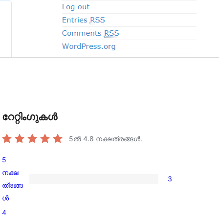
റേറ്റിംഗുകൾ
5ൽ
4.8
നക്ഷത്രങ്ങൾ.
5
നക്ഷ
3
3
ത്രങ്ങ
5-
ൾ
star
4