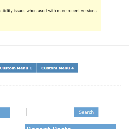
ibility issues when used with more recent versions
പ്രിവ്യൂ
ഡൗൺലോഡ്
പതിപ്പ്
1.3.4
അവസാനമായി പുതുക്കിയത്
ഫെബ്രുവരി 14, 2019
സജീവമായ ഇൻസ്റ്റാളേഷനുകൾ
20+