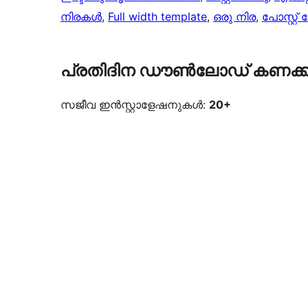
നിരകൾ
, 
Full width template
, 
ഒരു നിര
, 
പോസ്റ്റ
പ്രതിദിന ഡൗൺലോഡ് കണക്ക
സജീവ ഇൻസ്റ്റാളേഷനുകൾ:
20+