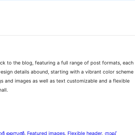
to the blog, featuring a full range of post formats, each
Design details abound, starting with a vibrant color scheme
gs and images as well as text customizable and a flexible
all.
റർ സ്റ്റൈൽ
, 
Featured images
, 
Flexible header
, 
നാല്