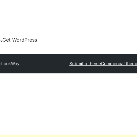
കം
Get WordPress
ം
LookWay
Submit a theme
Commercial them