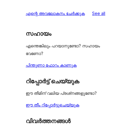
reviews
എന്റെ അവലോകനം ചേർക്കുക
See all
സഹായം
എന്തെങ്കിലും പറയാനുണ്ടോ? സഹായം
വേണോ?
പിന്തുണാ ഫോറം കാണുക
റിപ്പോർട്ട് ചെയ്യുക
ഈ തീമിന് വലിയ പ്രശ്‌നങ്ങളുണ്ടോ?
ഈ തീം റിപ്പോർട്ടുചെയ്യുക
വിവർത്തനങ്ങൾ