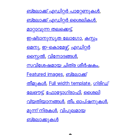
ബ്ലോക്ക് എഡിറ്റർ പാറ്റേണുകൾ
, 
ബ്ലോക്ക് എഡിറ്റർ ശൈലികൾ
, 
മാറ്റാവുന്ന തലക്കെട്ട്‌
, 
ഇഷ്‌ടാനുസൃത ലോഗോ
, 
കസ്റ്റം
മെനു
, 
ഇ-കൊമേഴ്സ്
, 
എഡിറ്റർ
സ്റ്റൈൽ
, 
വിനോദങ്ങൾ
, 
സവിശേഷമായ ചിത്ര ശീർഷകം
, 
Featured images
, 
ബ്ലോക്ക്
തീമുകൾ
, 
Full width template
, 
ഗ്രിഡ്
ലേഔട്ട്
, 
ഫോട്ടോഗ്രാഫി
, 
ശൈലി
വ്യതിയാനങ്ങൾ
, 
തീം ഓപ്ഷനുകൾ
, 
മൂന്ന് നിരകൾ
, 
വിപുലമായ
ബ്ലോക്കുകൾ