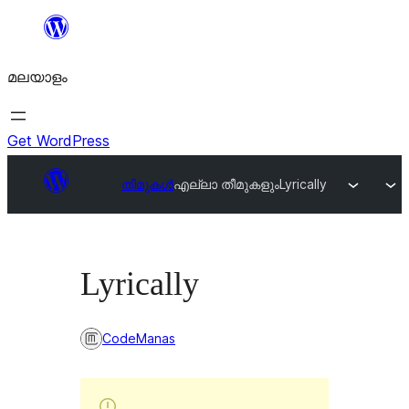
ഉള്ളടക്കത്തിലേക്ക്
നീങ്ങുക
മലയാളം
Get WordPress
തീമുകൾ
എല്ലാ തീമുകളും
Lyrically
Lyrically
CodeManas