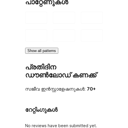
പാറ്റേണുകൾ
Show all patterns
പ്രതിദിന
ഡൗൺലോഡ് കണക്ക്
സജീവ ഇൻസ്റ്റാളേഷനുകൾ:
70+
റേറ്റിംഗുകൾ
No reviews have been submitted yet.