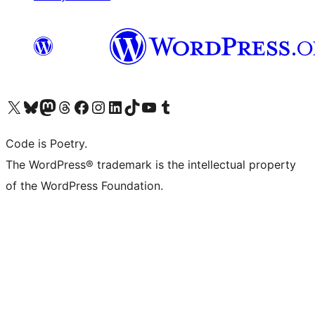
Visit our X (formerly Twitter) account
ഞങ്ങളുടെ ബ്ലൂസ്കൈ അക്കൗണ്ട് സന്ദർശിക്കുക
Visit our Mastodon account
ഞങ്ങളുടെ ത്രെഡ്സ് അക്കൗണ്ട് സന്ദർശിക്കുക
Visit our Facebook page
Visit our Instagram account
Visit our LinkedIn account
ഞങ്ങളുടെ ടിക് ടോക് അക്കൗണ്ട് സന്ദർശിക്കുക
Visit our YouTube channel
ഞങ്ങളുടെ ടംബ്ലർ അക്കൗണ്ട് സന്ദർശിക്കുക
Code is Poetry.
The WordPress® trademark is the intellectual property
of the WordPress Foundation.