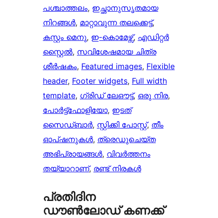
പശ്ചാത്തലം
, 
ഇച്ഛാനുസൃതമായ
നിറങ്ങള്‍
, 
മാറ്റാവുന്ന തലക്കെട്ട്‌
, 
കസ്റ്റം മെനു
, 
ഇ-കൊമേഴ്സ്
, 
എഡിറ്റർ
സ്റ്റൈൽ
, 
സവിശേഷമായ ചിത്ര
ശീർഷകം
, 
Featured images
, 
Flexible
header
, 
Footer widgets
, 
Full width
template
, 
ഗ്രിഡ് ലേഔട്ട്
, 
ഒരു നിര
, 
പോർട്ട്‌ഫോളിയോ
, 
ഇടത്
സൈഡ്ബാർ
, 
സ്റ്റിക്കി പോസ്റ്റ്
, 
തീം
ഓപ്ഷനുകൾ
, 
ത്രെഡുചെയ്‌ത
അഭിപ്രായങ്ങൾ
, 
വിവർത്തനം
തയ്യാറാണ്
, 
രണ്ട് നിരകൾ
പ്രതിദിന
ഡൗൺലോഡ് കണക്ക്