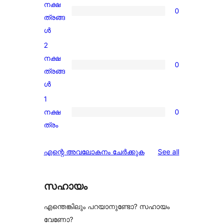
reviews
നക്ഷ
0
0
ത്രങ്ങ
3-
ൾ
star
2
reviews
നക്ഷ
0
0
ത്രങ്ങ
2-
ൾ
star
1
reviews
നക്ഷ
0
0
ത്രം
1-
star
reviews
എന്റെ അവലോകനം ചേർക്കുക
See all
reviews
സഹായം
എന്തെങ്കിലും പറയാനുണ്ടോ? സഹായം
വേണോ?