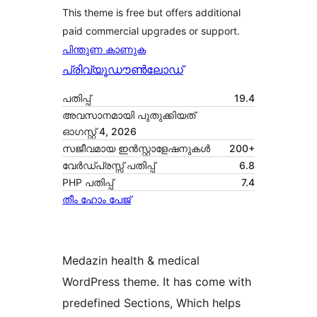
This theme is free but offers additional
paid commercial upgrades or support.
പിന്തുണ കാണുക
പ്രിവ്യൂ
ഡൗൺലോഡ്
പതിപ്പ്
19.4
അവസാനമായി പുതുക്കിയത്
ഓഗസ്റ്റ്‌ 4, 2026
സജീവമായ ഇൻസ്റ്റാളേഷനുകൾ
200+
വേർഡ്പ്രസ്സ് പതിപ്പ്
6.8
PHP പതിപ്പ്
7.4
തീം ഹോം പേജ്
Medazin health & medical
WordPress theme. It has come with
predefined Sections, Which helps