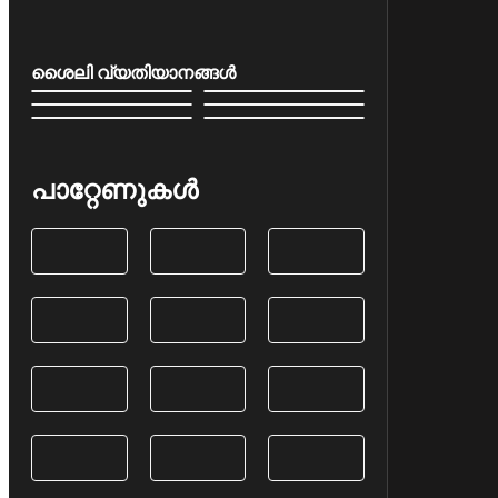
ശൈലി വ്യതിയാനങ്ങൾ
പാറ്റേണുകൾ