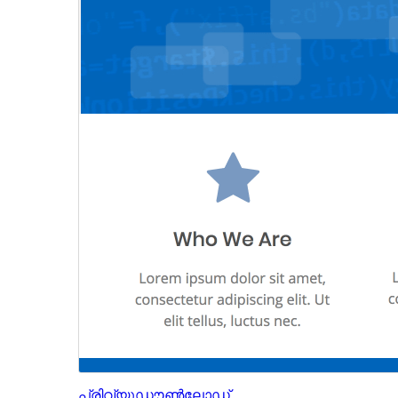
പ്രിവ്യൂ
ഡൗൺലോഡ്