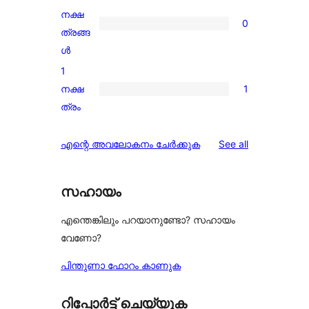
reviews
നക്ഷ
0
0
ത്രങ്ങ
2-
ൾ
star
1
reviews
നക്ഷ
1
1
ത്രം
1-
star
reviews
എന്റെ അവലോകനം ചേർക്കുക
See all
review
സഹായം
എന്തെങ്കിലും പറയാനുണ്ടോ? സഹായം
വേണോ?
പിന്തുണാ ഫോറം കാണുക
റിപ്പോർട്ട് ചെയ്യുക