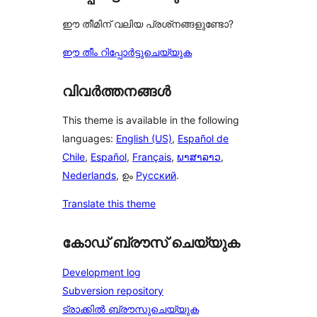
ഈ തീമിന് വലിയ പ്രശ്‌നങ്ങളുണ്ടോ?
ഈ തീം റിപ്പോർട്ടുചെയ്യുക
വിവർത്തനങ്ങൾ
This theme is available in the following
languages:
English (US)
,
Español de
Chile
,
Español
,
Français
,
ພາສາລາວ
,
Nederlands
, ഉം
Русский
.
Translate this theme
കോഡ് ബ്രൗസ് ചെയ്യുക
Development log
Subversion repository
ട്രാക്കിൽ ബ്രൗസുചെയ്യുക