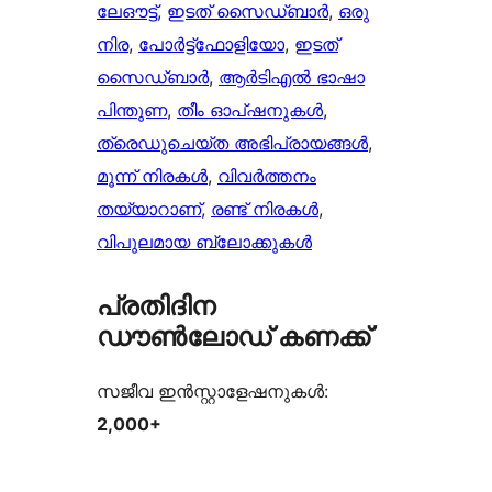
ലേഔട്ട്
, 
ഇടത് സൈഡ്ബാർ
, 
ഒരു
നിര
, 
പോർട്ട്‌ഫോളിയോ
, 
ഇടത്
സൈഡ്ബാർ
, 
ആർ‌ടി‌എൽ ഭാഷാ
പിന്തുണ
, 
തീം ഓപ്ഷനുകൾ
, 
ത്രെഡുചെയ്‌ത അഭിപ്രായങ്ങൾ
, 
മൂന്ന് നിരകൾ
, 
വിവർത്തനം
തയ്യാറാണ്
, 
രണ്ട് നിരകൾ
, 
വിപുലമായ ബ്ലോക്കുകൾ
പ്രതിദിന
ഡൗൺലോഡ് കണക്ക്
സജീവ ഇൻസ്റ്റാളേഷനുകൾ:
2,000+