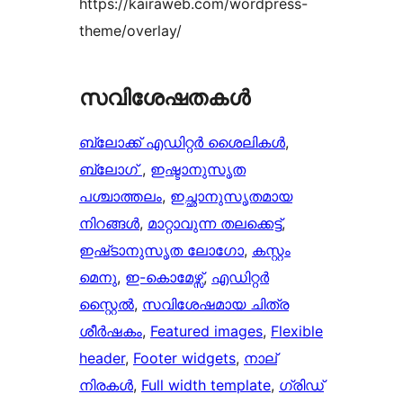
https://kairaweb.com/wordpress-
theme/overlay/
സവിശേഷതകൾ
ബ്ലോക്ക് എഡിറ്റർ ശൈലികൾ
, 
ബ്ലോഗ്
, 
ഇഷ്ടാനുസൃത
പശ്ചാത്തലം
, 
ഇച്ഛാനുസൃതമായ
നിറങ്ങള്‍
, 
മാറ്റാവുന്ന തലക്കെട്ട്‌
, 
ഇഷ്‌ടാനുസൃത ലോഗോ
, 
കസ്റ്റം
മെനു
, 
ഇ-കൊമേഴ്സ്
, 
എഡിറ്റർ
സ്റ്റൈൽ
, 
സവിശേഷമായ ചിത്ര
ശീർഷകം
, 
Featured images
, 
Flexible
header
, 
Footer widgets
, 
നാല്
നിരകൾ
, 
Full width template
, 
ഗ്രിഡ്