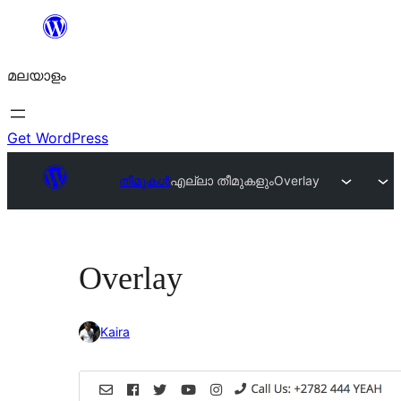
ഉള്ളടക്കത്തിലേക്ക്
നീങ്ങുക
മലയാളം
Get WordPress
തീമുകൾ
എല്ലാ തീമുകളും
Overlay
Overlay
Kaira