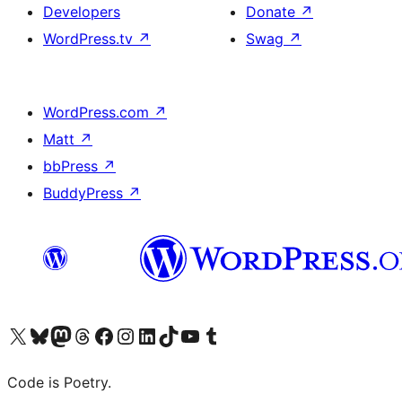
Developers
Donate
↗
WordPress.tv
↗
Swag
↗
WordPress.com
↗
Matt
↗
bbPress
↗
BuddyPress
↗
Visit our X (formerly Twitter) account
ഞങ്ങളുടെ ബ്ലൂസ്കൈ അക്കൗണ്ട് സന്ദർശിക്കുക
Visit our Mastodon account
ഞങ്ങളുടെ ത്രെഡ്സ് അക്കൗണ്ട് സന്ദർശിക്കുക
Visit our Facebook page
Visit our Instagram account
Visit our LinkedIn account
ഞങ്ങളുടെ ടിക് ടോക് അക്കൗണ്ട് സന്ദർശിക്കുക
Visit our YouTube channel
ഞങ്ങളുടെ ടംബ്ലർ അക്കൗണ്ട് സന്ദർശിക്കുക
Code is Poetry.