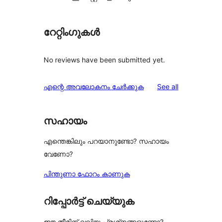
റേറ്റിംഗുകൾ
No reviews have been submitted yet.
reviews
എന്റെ അവലോകനം ചേർക്കുക
See all
സഹായം
എന്തെങ്കിലും പറയാനുണ്ടോ? സഹായം
വേണോ?
പിന്തുണാ ഫോറം കാണുക
റിപ്പോർട്ട് ചെയ്യുക
ഈ തീമിന് വലിയ പ്രശ്‌നങ്ങളുണ്ടോ?