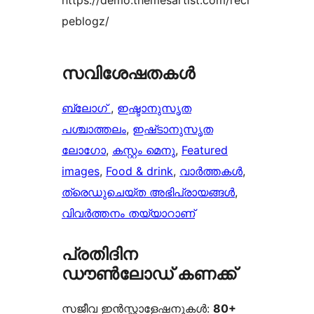
https://demo.themesartist.com/reci
peblogz/
സവിശേഷതകൾ
ബ്ലോഗ്
, 
ഇഷ്ടാനുസൃത
പശ്ചാത്തലം
, 
ഇഷ്‌ടാനുസൃത
ലോഗോ
, 
കസ്റ്റം മെനു
, 
Featured
images
, 
Food & drink
, 
വാര്‍ത്തകള്‍
, 
ത്രെഡുചെയ്‌ത അഭിപ്രായങ്ങൾ
, 
വിവർത്തനം തയ്യാറാണ്
പ്രതിദിന
ഡൗൺലോഡ് കണക്ക്
സജീവ ഇൻസ്റ്റാളേഷനുകൾ:
80+