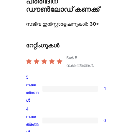
പ്രതിദിന
ഡൗൺലോഡ് കണക്ക്
സജീവ ഇൻസ്റ്റാളേഷനുകൾ:
30+
റേറ്റിംഗുകൾ
5ൽ
5
നക്ഷത്രങ്ങൾ.
5
നക്ഷ
1
1
ത്രങ്ങ
5-
ൾ
star
4
review
നക്ഷ
0
0
ത്രങ്ങ
4-
ൾ