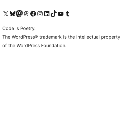
Visit our X (formerly Twitter) account
ഞങ്ങളുടെ ബ്ലൂസ്കൈ അക്കൗണ്ട് സന്ദർശിക്കുക
Visit our Mastodon account
ഞങ്ങളുടെ ത്രെഡ്സ് അക്കൗണ്ട് സന്ദർശിക്കുക
Visit our Facebook page
Visit our Instagram account
Visit our LinkedIn account
ഞങ്ങളുടെ ടിക് ടോക് അക്കൗണ്ട് സന്ദർശിക്കുക
Visit our YouTube channel
ഞങ്ങളുടെ ടംബ്ലർ അക്കൗണ്ട് സന്ദർശിക്കുക
Code is Poetry.
The WordPress® trademark is the intellectual property
of the WordPress Foundation.