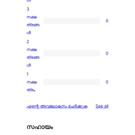
star
3
reviews
നക്ഷ
0
0
ത്രങ്ങ
3-
ൾ
star
2
reviews
നക്ഷ
0
0
ത്രങ്ങ
2-
ൾ
star
1
reviews
നക്ഷ
0
0
ത്രം
1-
star
reviews
എന്റെ അവലോകനം ചേർക്കുക
See all
reviews
സഹായം