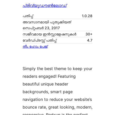
പ്രിവ്യൂ
ഡൗൺലോഡ്
പതിപ്പ്
1.0.28
അവസാനമായി പുതുക്കിയത്
സെപ്റ്റംബർ 23, 2017
സജീവമായ ഇൻസ്റ്റാളേഷനുകൾ
30+
വേർഡ്പ്രസ്സ് പതിപ്പ്
4.7
തീം ഹോം പേജ്
Simply the best theme to keep your
readers engaged! Featuring
beautiful unique header
backgrounds, smart page
navigation to reduce your website’s
bounce rate, great looking, modern,
responsive, Redxun is the perfect