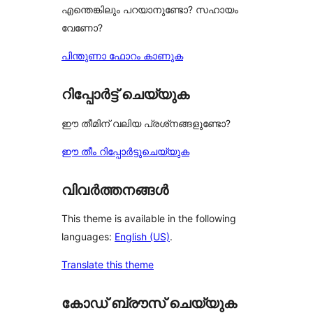
എന്തെങ്കിലും പറയാനുണ്ടോ? സഹായം
വേണോ?
പിന്തുണാ ഫോറം കാണുക
റിപ്പോർട്ട് ചെയ്യുക
ഈ തീമിന് വലിയ പ്രശ്‌നങ്ങളുണ്ടോ?
ഈ തീം റിപ്പോർട്ടുചെയ്യുക
വിവർത്തനങ്ങൾ
This theme is available in the following
languages:
English (US)
.
Translate this theme
കോഡ് ബ്രൗസ് ചെയ്യുക