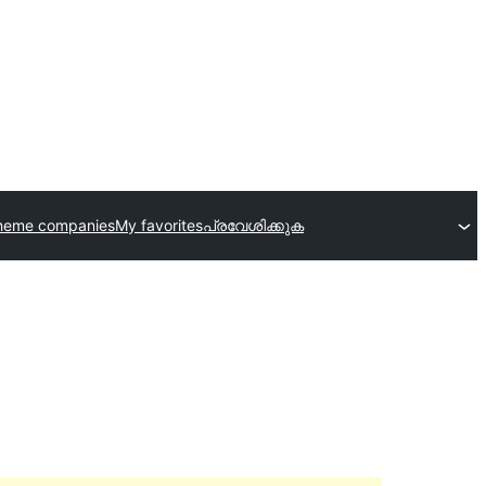
heme companies
My favorites
പ്രവേശിക്കുക