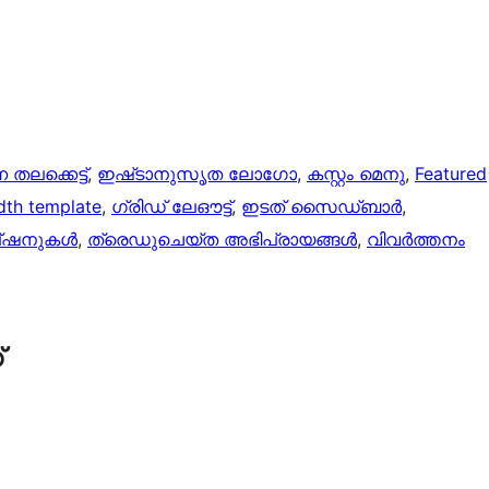
ന തലക്കെട്ട്‌
, 
ഇഷ്‌ടാനുസൃത ലോഗോ
, 
കസ്റ്റം മെനു
, 
Featured
idth template
, 
ഗ്രിഡ് ലേഔട്ട്
, 
ഇടത് സൈഡ്ബാർ
, 
പ്ഷനുകൾ
, 
ത്രെഡുചെയ്‌ത അഭിപ്രായങ്ങൾ
, 
വിവർത്തനം
്