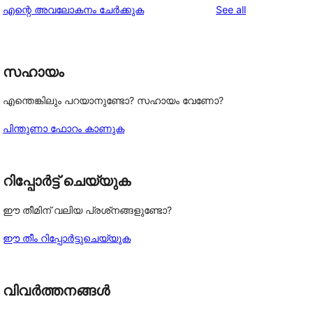
reviews
എന്റെ അവലോകനം ചേർക്കുക
See all
reviews
സഹായം
എന്തെങ്കിലും പറയാനുണ്ടോ? സഹായം വേണോ?
പിന്തുണാ ഫോറം കാണുക
റിപ്പോർട്ട് ചെയ്യുക
ഈ തീമിന് വലിയ പ്രശ്‌നങ്ങളുണ്ടോ?
ഈ തീം റിപ്പോർട്ടുചെയ്യുക
വിവർത്തനങ്ങൾ