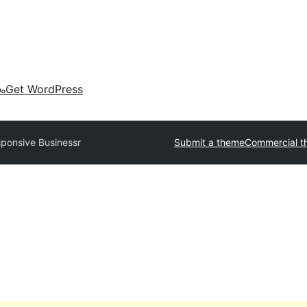
കം
Get WordPress
ponsive Businessr
Submit a theme
Commercial t