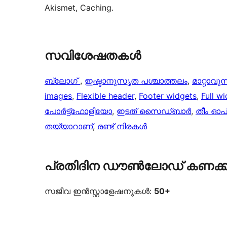
Akismet, Caching.
സവിശേഷതകൾ
ബ്ലോഗ്
, 
ഇഷ്ടാനുസൃത പശ്ചാത്തലം
, 
മാറ്റാവുന്
images
, 
Flexible header
, 
Footer widgets
, 
Full w
പോർട്ട്‌ഫോളിയോ
, 
ഇടത് സൈഡ്ബാർ
, 
തീം ഓ
തയ്യാറാണ്
, 
രണ്ട് നിരകൾ
പ്രതിദിന ഡൗൺലോഡ് കണക്ക
സജീവ ഇൻസ്റ്റാളേഷനുകൾ:
50+