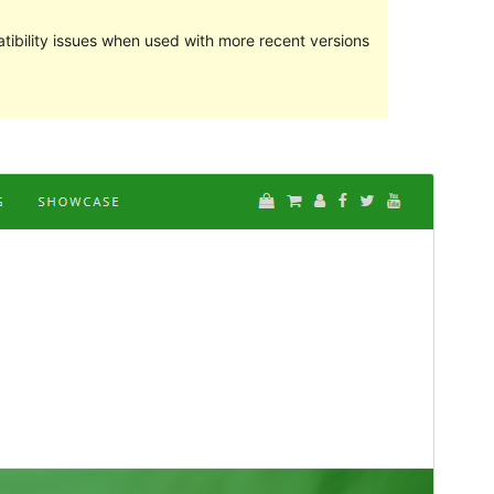
ibility issues when used with more recent versions
പ്രിവ്യൂ
ഡൗൺലോഡ്
ഇത്
Di Blog
-ന്റെ ചൈൽഡ് തീമാണ്
പതിപ്പ്
1.0.1
അവസാനമായി പുതുക്കിയത്
ഏപ്രിൽ 28, 2018
സജീവമായ ഇൻസ്റ്റാളേഷനുകൾ
50+
വേർഡ്പ്രസ്സ് പതിപ്പ്
4.6