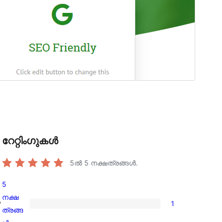
റേറ്റിംഗുകൾ
5ൽ
5
നക്ഷത്രങ്ങൾ.
5
നക്ഷ
,
1
1
ത്രങ്ങ
5-