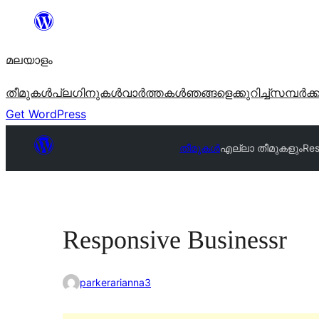
ഉള്ളടക്കത്തിലേക്ക്
നീങ്ങുക
മലയാളം
തീമുകൾ
പ്ലഗിനുകൾ
വാര്‍ത്തകള്‍
ഞങ്ങളെക്കുറിച്ച്
സമ്പര്‍ക്
Get WordPress
തീമുകൾ
എല്ലാ തീമുകളും
Res
Responsive Businessr
parkerarianna3