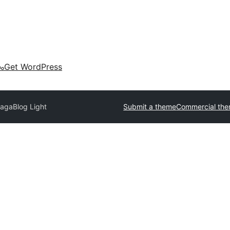
കം
Get WordPress
agaBlog Light
Submit a theme
Commercial th