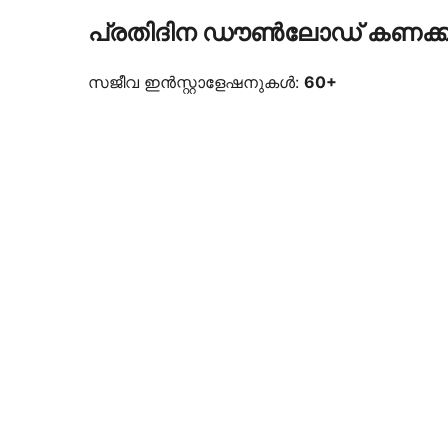
പ്രതിദിന ഡൗൺലോഡ് കണക്ക
സജീവ ഇൻസ്റ്റാളേഷനുകൾ:
60+