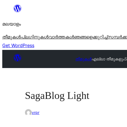
ഉള്ളടക്കത്തിലേക്ക്
നീങ്ങുക
മലയാളം
തീമുകൾ
പ്ലഗിനുകൾ
വാര്‍ത്തകള്‍
ഞങ്ങളെക്കുറിച്ച്
സമ്പര്‍ക്
Get WordPress
തീമുകൾ
എല്ലാ തീമുകളും
S
SagaBlog Light
vrpr