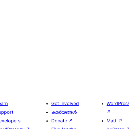
earn
Get Involved
WordPres
upport
കാര്യങ്ങള്‍
↗
evelopers
Donate
↗
Matt
↗