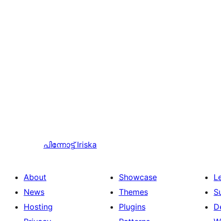
പിന്നോട്ട്
Iriska
About
Showcase
L
News
Themes
S
Hosting
Plugins
D