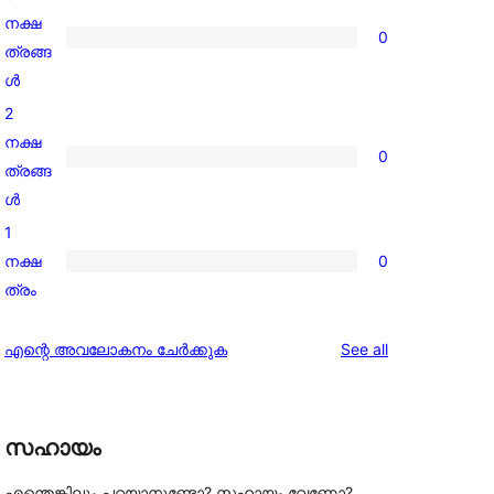
reviews
നക്ഷ
0
0
ത്രങ്ങ
3-
ൾ
star
2
reviews
നക്ഷ
0
0
ത്രങ്ങ
2-
ൾ
star
1
reviews
നക്ഷ
0
0
ത്രം
1-
star
reviews
എന്റെ അവലോകനം ചേർക്കുക
See all
reviews
സഹായം
എന്തെങ്കിലും പറയാനുണ്ടോ? സഹായം വേണോ?