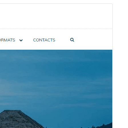
പ്രിവ്യൂ
ഡൗൺലോഡ്
പതിപ്പ്
1.2.5
അവസാനമായി പുതുക്കിയത്
ജനുവരി 4, 2025
സജീവമായ ഇൻസ്റ്റാളേഷനുകൾ
60+
PHP പതിപ്പ്
7.0
തീം ഹോം പേജ്