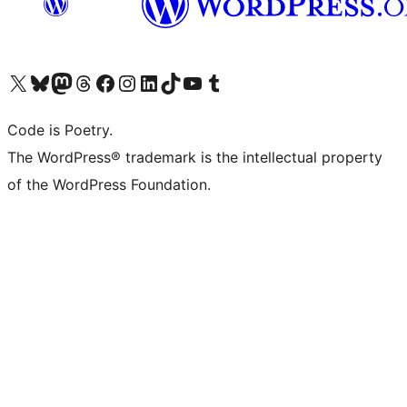
Visit our X (formerly Twitter) account
ഞങ്ങളുടെ ബ്ലൂസ്കൈ അക്കൗണ്ട് സന്ദർശിക്കുക
Visit our Mastodon account
ഞങ്ങളുടെ ത്രെഡ്സ് അക്കൗണ്ട് സന്ദർശിക്കുക
Visit our Facebook page
Visit our Instagram account
Visit our LinkedIn account
ഞങ്ങളുടെ ടിക് ടോക് അക്കൗണ്ട് സന്ദർശിക്കുക
Visit our YouTube channel
ഞങ്ങളുടെ ടംബ്ലർ അക്കൗണ്ട് സന്ദർശിക്കുക
Code is Poetry.
The WordPress® trademark is the intellectual property
of the WordPress Foundation.