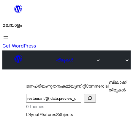
ഉള്ളടക്കത്തിലേക്ക്
നീങ്ങുക
മലയാളം
Get WordPress
തീമുകൾ
ബ്ലോക്ക്
ജനപ്രിയം
നൂതനം
കമ്മ്യൂണിറ്റി
Commercial
തീമുകൾ
തിരയുക
0 themes
Layout
Features
Subjects