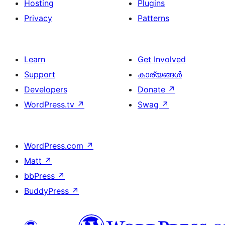
Hosting
Plugins
Privacy
Patterns
Learn
Get Involved
Support
കാര്യങ്ങള്‍
Developers
Donate
↗
WordPress.tv
↗
Swag
↗
WordPress.com
↗
Matt
↗
bbPress
↗
BuddyPress
↗