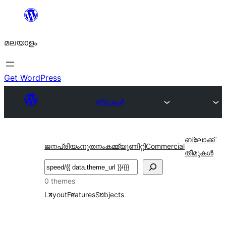
ഉള്ളടക്കത്തിലേക്ക്
നീങ്ങുക
മലയാളം
Get WordPress
തീമുകൾ
ബ്ലോക്ക്
ജനപ്രിയം
നൂതനം
കമ്മ്യൂണിറ്റി
Commercial
തീമുകൾ
തിരയുക
0 themes
Layout
Features
Subjects