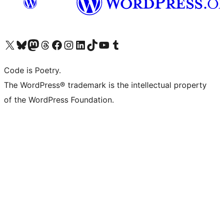
Visit our X (formerly Twitter) account
ഞങ്ങളുടെ ബ്ലൂസ്കൈ അക്കൗണ്ട് സന്ദർശിക്കുക
Visit our Mastodon account
ഞങ്ങളുടെ ത്രെഡ്സ് അക്കൗണ്ട് സന്ദർശിക്കുക
Visit our Facebook page
Visit our Instagram account
Visit our LinkedIn account
ഞങ്ങളുടെ ടിക് ടോക് അക്കൗണ്ട് സന്ദർശിക്കുക
Visit our YouTube channel
ഞങ്ങളുടെ ടംബ്ലർ അക്കൗണ്ട് സന്ദർശിക്കുക
Code is Poetry.
The WordPress® trademark is the intellectual property
of the WordPress Foundation.