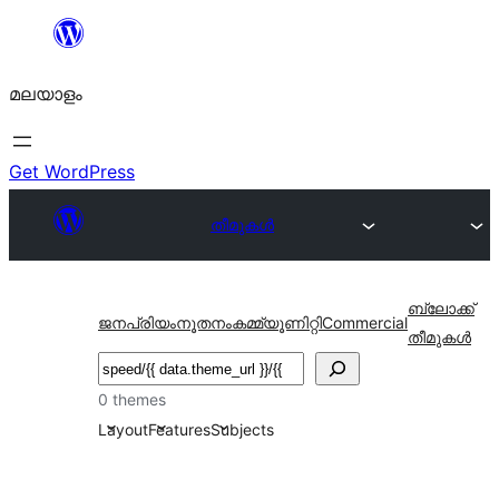
ഉള്ളടക്കത്തിലേക്ക്
നീങ്ങുക
മലയാളം
Get WordPress
തീമുകൾ
ബ്ലോക്ക്
ജനപ്രിയം
നൂതനം
കമ്മ്യൂണിറ്റി
Commercial
തീമുകൾ
തിരയുക
0 themes
Layout
Features
Subjects