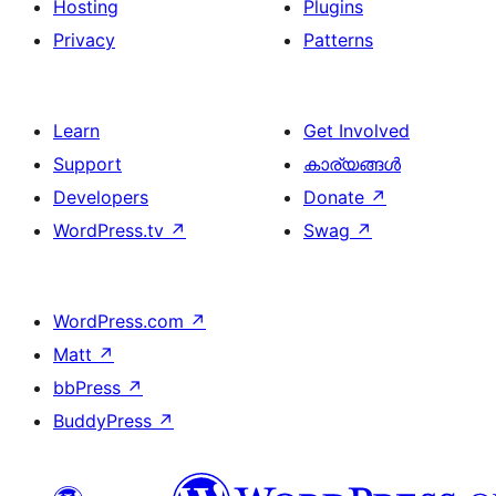
Hosting
Plugins
Privacy
Patterns
Learn
Get Involved
Support
കാര്യങ്ങള്‍
Developers
Donate
↗
WordPress.tv
↗
Swag
↗
WordPress.com
↗
Matt
↗
bbPress
↗
BuddyPress
↗