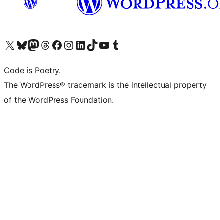
Visit our X (formerly Twitter) account
ഞങ്ങളുടെ ബ്ലൂസ്കൈ അക്കൗണ്ട് സന്ദർശിക്കുക
Visit our Mastodon account
ഞങ്ങളുടെ ത്രെഡ്സ് അക്കൗണ്ട് സന്ദർശിക്കുക
Visit our Facebook page
Visit our Instagram account
Visit our LinkedIn account
ഞങ്ങളുടെ ടിക് ടോക് അക്കൗണ്ട് സന്ദർശിക്കുക
Visit our YouTube channel
ഞങ്ങളുടെ ടംബ്ലർ അക്കൗണ്ട് സന്ദർശിക്കുക
Code is Poetry.
The WordPress® trademark is the intellectual property
of the WordPress Foundation.