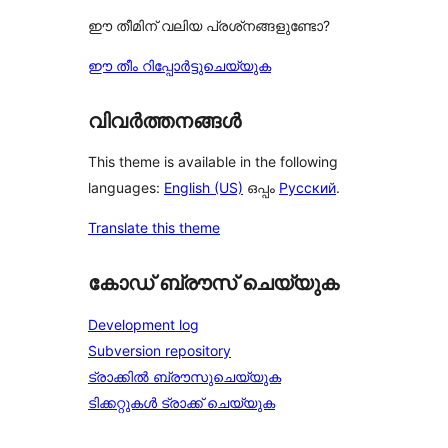
ഈ തീമിന് വലിയ പ്രശ്‌നങ്ങളുണ്ടോ?
ഈ തീം റിപ്പോർട്ടുചെയ്യുക
വിവർത്തനങ്ങൾ
This theme is available in the following
languages:
English (US)
ഒപ്പം
Русский
.
Translate this theme
കോഡ് ബ്രൗസ് ചെയ്യുക
Development log
Subversion repository
ട്രാക്കിൽ ബ്രൗസുചെയ്യുക
ടിക്കറ്റുകൾ ട്രാക്ക് ചെയ്യുക