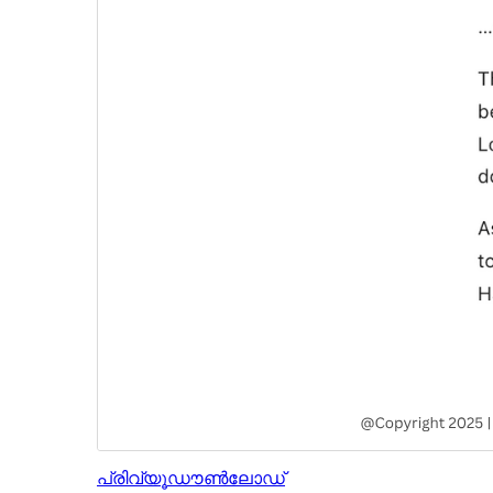
പ്രിവ്യൂ
ഡൗൺലോഡ്