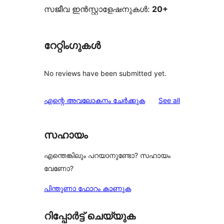
സജീവ ഇൻസ്റ്റാളേഷനുകൾ:
20+
റേറ്റിംഗുകൾ
No reviews have been submitted yet.
reviews
എന്റെ അവലോകനം ചേർക്കുക
See all
സഹായം
എന്തെങ്കിലും പറയാനുണ്ടോ? സഹായം
വേണോ?
പിന്തുണാ ഫോറം കാണുക
റിപ്പോർട്ട് ചെയ്യുക