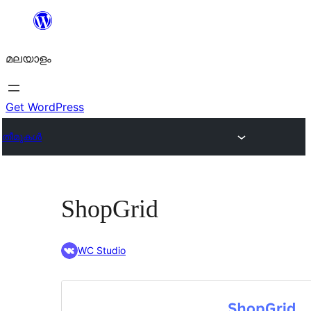
ഉള്ളടക്കത്തിലേക്ക്
നീങ്ങുക
മലയാളം
Get WordPress
തീമുകൾ
ShopGrid
WC Studio