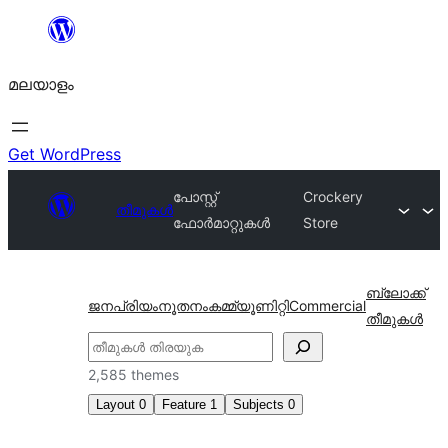
ഉള്ളടക്കത്തിലേക്ക്
നീങ്ങുക
മലയാളം
Get WordPress
പോസ്റ്റ്
Crockery
തീമുകൾ
ഫോർമാറ്റുകൾ
Store
ബ്ലോക്ക്
ജനപ്രിയം
നൂതനം
കമ്മ്യൂണിറ്റി
Commercial
തീമുകൾ
തിരയുക
2,585 themes
Layout
0
Feature
1
Subjects
0