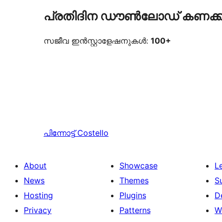
പ്രതിദിന ഡൗൺലോഡ് കണക്ക
സജീവ ഇൻസ്റ്റാളേഷനുകൾ:
100+
പിന്നോട്ട്
Costello
About
Showcase
L
News
Themes
S
Hosting
Plugins
D
Privacy
Patterns
W