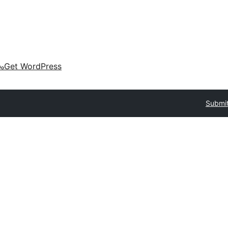
കം
Get WordPress
Submi