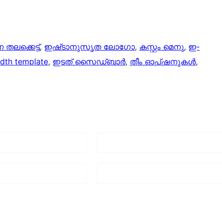
ന തലക്കെട്ട്‌
, 
ഇഷ്‌ടാനുസൃത ലോഗോ
, 
കസ്റ്റം മെനു
, 
ഇ-
idth template
, 
ഇടത് സൈഡ്ബാർ
, 
തീം ഓപ്ഷനുകൾ
, 