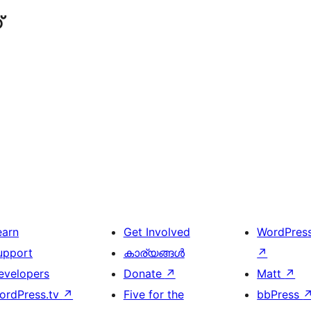
്
earn
Get Involved
WordPres
upport
കാര്യങ്ങള്‍
↗
evelopers
Donate
↗
Matt
↗
ordPress.tv
↗
Five for the
bbPress