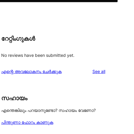
റേറ്റിംഗുകൾ
No reviews have been submitted yet.
reviews
എന്റെ അവലോകനം ചേർക്കുക
See all
സഹായം
എന്തെങ്കിലും പറയാനുണ്ടോ? സഹായം വേണോ?
പിന്തുണാ ഫോറം കാണുക