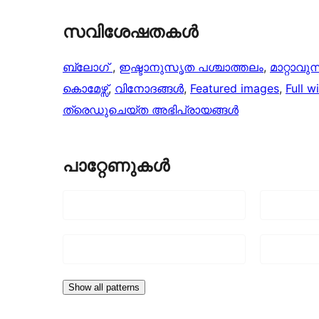
സവിശേഷതകൾ
ബ്ലോഗ്
, 
ഇഷ്ടാനുസൃത പശ്ചാത്തലം
, 
മാറ്റാവുന്
കൊമേഴ്സ്
, 
വിനോദങ്ങൾ
, 
Featured images
, 
Full w
ത്രെഡുചെയ്‌ത അഭിപ്രായങ്ങൾ
പാറ്റേണുകൾ
Show all patterns