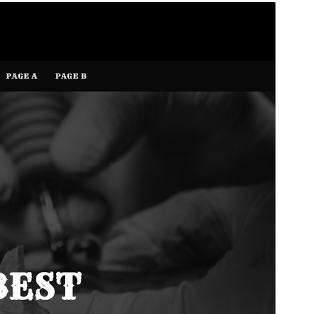
പ്രിവ്യൂ
ഡൗൺലോഡ്
പതിപ്പ്
1.0.3
അവസാനമായി പുതുക്കിയത്
സെപ്റ്റംബർ 11, 2025
സജീവമായ ഇൻസ്റ്റാളേഷനുകൾ
100+
വേർഡ്പ്രസ്സ് പതിപ്പ്
6.7
PHP പതിപ്പ്
7.2
തീം ഹോം പേജ്