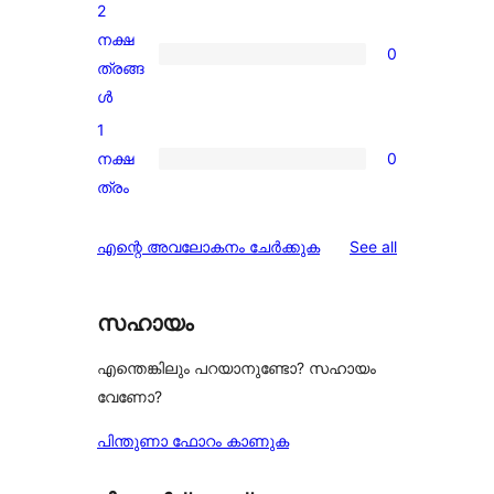
star
2
reviews
നക്ഷ
0
0
ത്രങ്ങ
2-
ൾ
star
1
reviews
നക്ഷ
0
0
ത്രം
1-
star
reviews
എന്റെ അവലോകനം ചേർക്കുക
See all
reviews
സഹായം
എന്തെങ്കിലും പറയാനുണ്ടോ? സഹായം
വേണോ?
പിന്തുണാ ഫോറം കാണുക