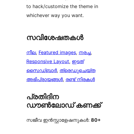
to hack/customize the theme in
whichever way you want.
സവിശേഷതകൾ
നീല
, 
Featured images
, 
നരച്ച
, 
Responsive Layout
, 
ഇടത്
സൈഡ്ബാർ
, 
ത്രെഡുചെയ്‌ത
അഭിപ്രായങ്ങൾ
, 
രണ്ട് നിരകൾ
പ്രതിദിന
ഡൗൺലോഡ് കണക്ക്
സജീവ ഇൻസ്റ്റാളേഷനുകൾ:
80+