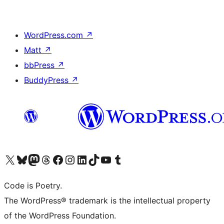
WordPress.com
↗
Matt
↗
bbPress
↗
BuddyPress
↗
Visit our X (formerly Twitter) account
ഞങ്ങളുടെ ബ്ലൂസ്കൈ അക്കൗണ്ട് സന്ദർശിക്കുക
Visit our Mastodon account
ഞങ്ങളുടെ ത്രെഡ്സ് അക്കൗണ്ട് സന്ദർശിക്കുക
Visit our Facebook page
Visit our Instagram account
Visit our LinkedIn account
ഞങ്ങളുടെ ടിക് ടോക് അക്കൗണ്ട് സന്ദർശിക്കുക
Visit our YouTube channel
ഞങ്ങളുടെ ടംബ്ലർ അക്കൗണ്ട് സന്ദർശിക്കുക
Code is Poetry.
The WordPress® trademark is the intellectual property
of the WordPress Foundation.