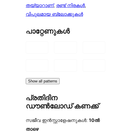
തയ്യാറാണ്
, 
രണ്ട് നിരകൾ
, 
വിപുലമായ ബ്ലോക്കുകൾ
പാറ്റേണുകൾ
Show all patterns
പ്രതിദിന
ഡൗൺലോഡ് കണക്ക്
സജീവ ഇൻസ്റ്റാളേഷനുകൾ:
10ൽ
താഴെ