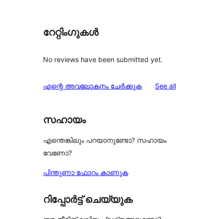
റേറ്റിംഗുകൾ
No reviews have been submitted yet.
reviews
എന്റെ അവലോകനം ചേർക്കുക
See all
സഹായം
എന്തെങ്കിലും പറയാനുണ്ടോ? സഹായം
വേണോ?
പിന്തുണാ ഫോറം കാണുക
റിപ്പോർട്ട് ചെയ്യുക