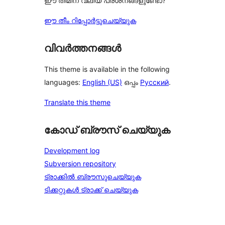
ഈ തീമിന് വലിയ പ്രശ്‌നങ്ങളുണ്ടോ?
ഈ തീം റിപ്പോർട്ടുചെയ്യുക
വിവർത്തനങ്ങൾ
This theme is available in the following
languages:
English (US)
ഒപ്പം
Русский
.
Translate this theme
കോഡ് ബ്രൗസ് ചെയ്യുക
Development log
Subversion repository
ട്രാക്കിൽ ബ്രൗസുചെയ്യുക
ടിക്കറ്റുകൾ ട്രാക്ക് ചെയ്യുക