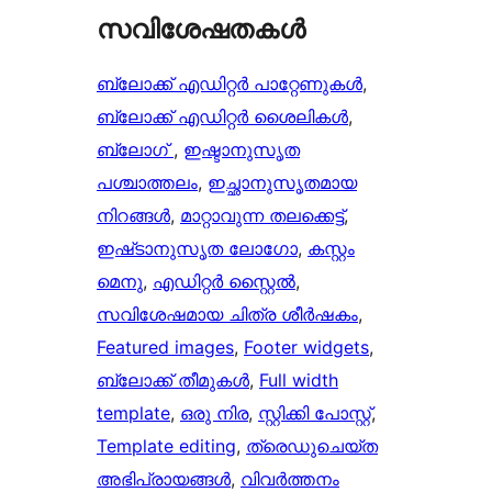
സവിശേഷതകൾ
ബ്ലോക്ക് എഡിറ്റർ പാറ്റേണുകൾ
, 
ബ്ലോക്ക് എഡിറ്റർ ശൈലികൾ
, 
ബ്ലോഗ്
, 
ഇഷ്ടാനുസൃത
പശ്ചാത്തലം
, 
ഇച്ഛാനുസൃതമായ
നിറങ്ങള്‍
, 
മാറ്റാവുന്ന തലക്കെട്ട്‌
, 
ഇഷ്‌ടാനുസൃത ലോഗോ
, 
കസ്റ്റം
മെനു
, 
എഡിറ്റർ സ്റ്റൈൽ
, 
സവിശേഷമായ ചിത്ര ശീർഷകം
, 
Featured images
, 
Footer widgets
, 
ബ്ലോക്ക് തീമുകൾ
, 
Full width
template
, 
ഒരു നിര
, 
സ്റ്റിക്കി പോസ്റ്റ്
, 
Template editing
, 
ത്രെഡുചെയ്‌ത
അഭിപ്രായങ്ങൾ
, 
വിവർത്തനം