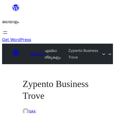
ഉള്ളടക്കത്തിലേക്ക്
നീങ്ങുക
മലയാളം
Get WordPress
എല്ലാ
Zypento Business
തീമുകൾ
തീമുകളും
Trove
Zypento Business
Trove
tskk