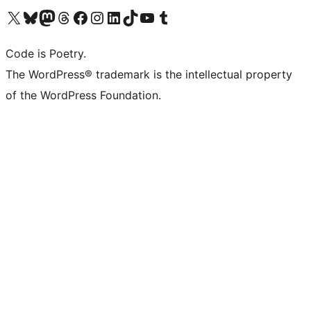
Visit our X (formerly Twitter) account
ഞങ്ങളുടെ ബ്ലൂസ്കൈ അക്കൗണ്ട് സന്ദർശിക്കുക
Visit our Mastodon account
ഞങ്ങളുടെ ത്രെഡ്സ് അക്കൗണ്ട് സന്ദർശിക്കുക
Visit our Facebook page
Visit our Instagram account
Visit our LinkedIn account
ഞങ്ങളുടെ ടിക് ടോക് അക്കൗണ്ട് സന്ദർശിക്കുക
Visit our YouTube channel
ഞങ്ങളുടെ ടംബ്ലർ അക്കൗണ്ട് സന്ദർശിക്കുക
Code is Poetry.
The WordPress® trademark is the intellectual property
of the WordPress Foundation.