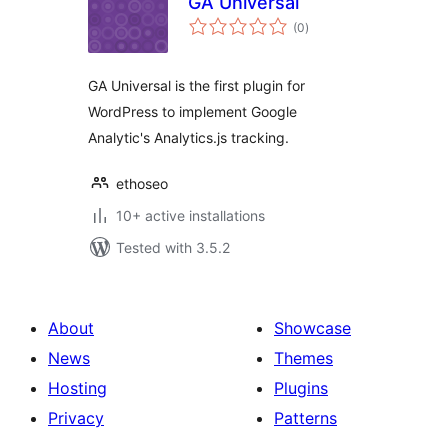
GA Universal
total
(0
)
ratings
GA Universal is the first plugin for
WordPress to implement Google
Analytic's Analytics.js tracking.
ethoseo
10+ active installations
Tested with 3.5.2
About
Showcase
News
Themes
Hosting
Plugins
Privacy
Patterns