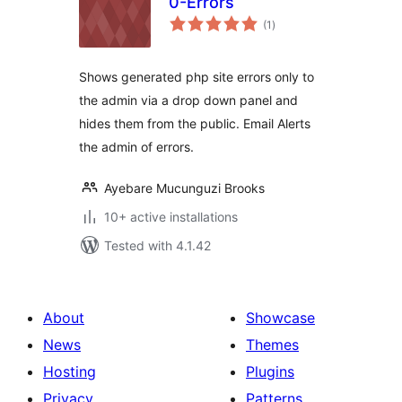
0-Errors
total
(1
)
ratings
Shows generated php site errors only to
the admin via a drop down panel and
hides them from the public. Email Alerts
the admin of errors.
Ayebare Mucunguzi Brooks
10+ active installations
Tested with 4.1.42
About
Showcase
News
Themes
Hosting
Plugins
Privacy
Patterns