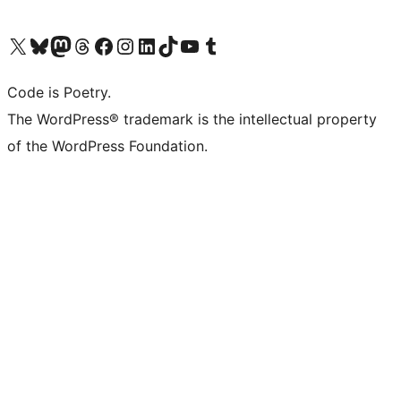
Visit our X (formerly Twitter) account
ഞങ്ങളുടെ ബ്ലൂസ്കൈ അക്കൗണ്ട് സന്ദർശിക്കുക
Visit our Mastodon account
ഞങ്ങളുടെ ത്രെഡ്സ് അക്കൗണ്ട് സന്ദർശിക്കുക
Visit our Facebook page
Visit our Instagram account
Visit our LinkedIn account
ഞങ്ങളുടെ ടിക് ടോക് അക്കൗണ്ട് സന്ദർശിക്കുക
Visit our YouTube channel
ഞങ്ങളുടെ ടംബ്ലർ അക്കൗണ്ട് സന്ദർശിക്കുക
Code is Poetry.
The WordPress® trademark is the intellectual property
of the WordPress Foundation.