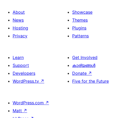
About
Showcase
News
Themes
Hosting
Plugins
Privacy
Patterns
Learn
Get Involved
Support
കാര്യങ്ങള്‍
Developers
Donate
↗
WordPress.tv
↗
Five for the Future
WordPress.com
↗
Matt
↗