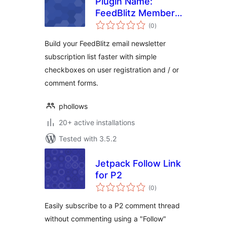
Plugin Name:
FeedBlitz Member
total
Mail
(0
)
ratings
Build your FeedBlitz email newsletter
subscription list faster with simple
checkboxes on user registration and / or
comment forms.
phollows
20+ active installations
Tested with 3.5.2
Jetpack Follow Link
for P2
total
(0
)
ratings
Easily subscribe to a P2 comment thread
without commenting using a "Follow"