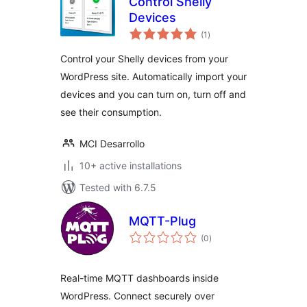
Control Shelly
Devices
total
(1
)
ratings
Control your Shelly devices from your
WordPress site. Automatically import your
devices and you can turn on, turn off and
see their consumption.
MCI Desarrollo
10+ active installations
Tested with 6.7.5
MQTT-Plug
total
(0
)
ratings
Real-time MQTT dashboards inside
WordPress. Connect securely over