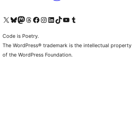
Visit our X (formerly Twitter) account
ഞങ്ങളുടെ ബ്ലൂസ്കൈ അക്കൗണ്ട് സന്ദർശിക്കുക
Visit our Mastodon account
ഞങ്ങളുടെ ത്രെഡ്സ് അക്കൗണ്ട് സന്ദർശിക്കുക
Visit our Facebook page
Visit our Instagram account
Visit our LinkedIn account
ഞങ്ങളുടെ ടിക് ടോക് അക്കൗണ്ട് സന്ദർശിക്കുക
Visit our YouTube channel
ഞങ്ങളുടെ ടംബ്ലർ അക്കൗണ്ട് സന്ദർശിക്കുക
Code is Poetry.
The WordPress® trademark is the intellectual property
of the WordPress Foundation.