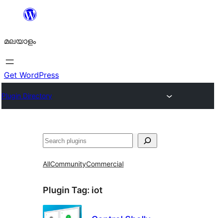
ഉള്ളടക്കത്തിലേക്ക്
നീങ്ങുക
മലയാളം
Get WordPress
Plugin Directory
തിരയുക
All
Community
Commercial
Plugin Tag:
iot