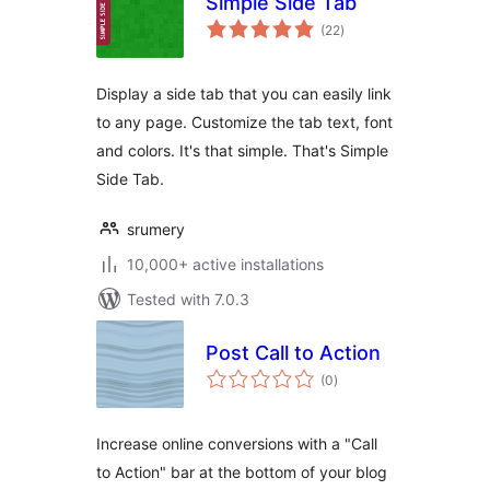
Simple Side Tab
total
(22
)
ratings
Display a side tab that you can easily link
to any page. Customize the tab text, font
and colors. It's that simple. That's Simple
Side Tab.
srumery
10,000+ active installations
Tested with 7.0.3
Post Call to Action
total
(0
)
ratings
Increase online conversions with a "Call
to Action" bar at the bottom of your blog