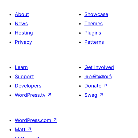
About
Showcase
News
Themes
Hosting
Plugins
Privacy
Patterns
Learn
Get Involved
Support
കാര്യങ്ങള്‍
Developers
Donate
↗
WordPress.tv
↗
Swag
↗
WordPress.com
↗
Matt
↗