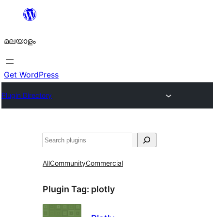
ഉള്ളടക്കത്തിലേക്ക്
നീങ്ങുക
മലയാളം
Get WordPress
Plugin Directory
തിരയുക
All
Community
Commercial
Plugin Tag:
plotly