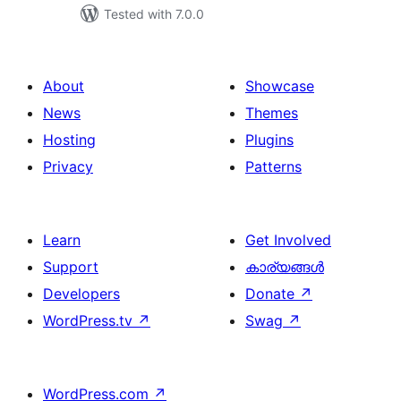
Tested with 7.0.0
About
Showcase
News
Themes
Hosting
Plugins
Privacy
Patterns
Learn
Get Involved
Support
കാര്യങ്ങള്‍
Developers
Donate
↗
WordPress.tv
↗
Swag
↗
WordPress.com
↗