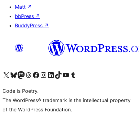
Matt
↗
bbPress
↗
BuddyPress
↗
Visit our X (formerly Twitter) account
ഞങ്ങളുടെ ബ്ലൂസ്കൈ അക്കൗണ്ട് സന്ദർശിക്കുക
Visit our Mastodon account
ഞങ്ങളുടെ ത്രെഡ്സ് അക്കൗണ്ട് സന്ദർശിക്കുക
Visit our Facebook page
Visit our Instagram account
Visit our LinkedIn account
ഞങ്ങളുടെ ടിക് ടോക് അക്കൗണ്ട് സന്ദർശിക്കുക
Visit our YouTube channel
ഞങ്ങളുടെ ടംബ്ലർ അക്കൗണ്ട് സന്ദർശിക്കുക
Code is Poetry.
The WordPress® trademark is the intellectual property
of the WordPress Foundation.