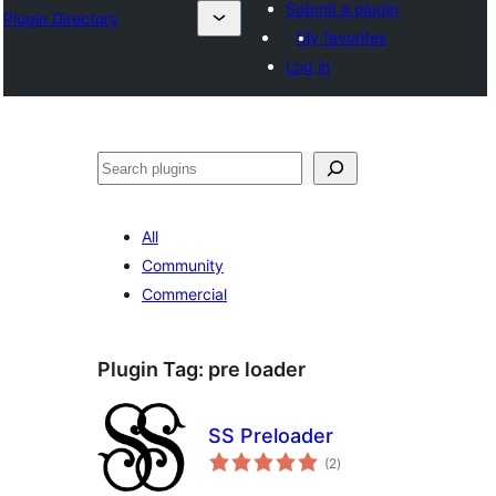
Submit a plugin
Plugin Directory
My favorites
Log in
തിരയുക
All
Community
Commercial
Plugin Tag:
pre loader
SS Preloader
total
(2
)
ratings