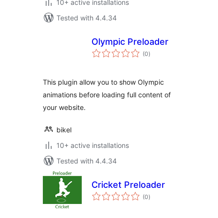
10+ active installations
Tested with 4.4.34
Olympic Preloader
total
(0
)
ratings
This plugin allow you to show Olympic
animations before loading full content of
your website.
bikel
10+ active installations
Tested with 4.4.34
Cricket Preloader
total
(0
)
ratings