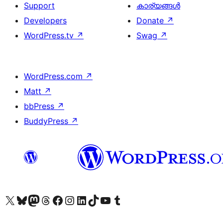
Support
കാര്യങ്ങള്‍
Developers
Donate
↗
WordPress.tv
↗
Swag
↗
WordPress.com
↗
Matt
↗
bbPress
↗
BuddyPress
↗
Visit our X (formerly Twitter) account
ഞങ്ങളുടെ ബ്ലൂസ്കൈ അക്കൗണ്ട് സന്ദർശിക്കുക
Visit our Mastodon account
ഞങ്ങളുടെ ത്രെഡ്സ് അക്കൗണ്ട് സന്ദർശിക്കുക
Visit our Facebook page
Visit our Instagram account
Visit our LinkedIn account
ഞങ്ങളുടെ ടിക് ടോക് അക്കൗണ്ട് സന്ദർശിക്കുക
Visit our YouTube channel
ഞങ്ങളുടെ ടംബ്ലർ അക്കൗണ്ട് സന്ദർശിക്കുക