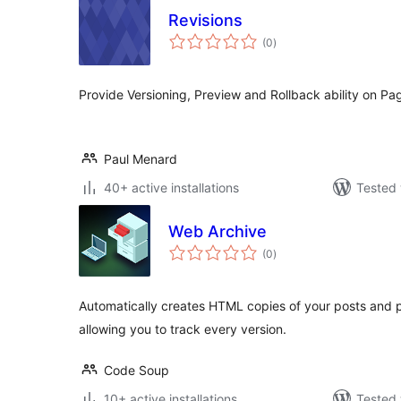
Revisions
total
(0
)
ratings
Provide Versioning, Preview and Rollback ability on Pa
Paul Menard
40+ active installations
Tested 
Web Archive
total
(0
)
ratings
Automatically creates HTML copies of your posts and 
allowing you to track every version.
Code Soup
10+ active installations
Tested 