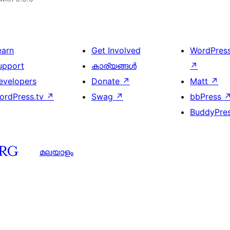
earn
Get Involved
WordPres
upport
കാര്യങ്ങള്‍
↗
evelopers
Donate
↗
Matt
↗
ordPress.tv
↗
Swag
↗
bbPress
BuddyPre
മലയാളം