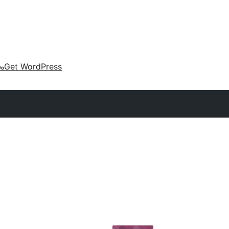
കം
Get WordPress