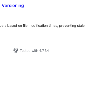
 Versioning
tal
tings
ers based on file modification times, preventing stale
Tested with 4.7.34