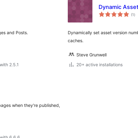
Dynamic Asset
to
(1
)
ra
ges and Posts.
Dynamically set asset version numb
caches.
Steve Grunwell
with 2.5.1
20+ active installations
pages when they're published,
with 6.6.6