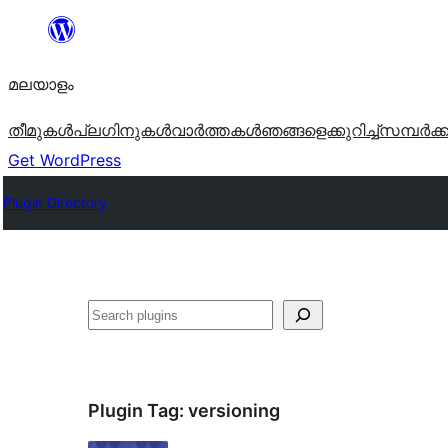
ഉള്ളടക്കത്തിലേക്ക്
നീങ്ങുക
മലയാളം
തീമുകൾ
പ്ലഗിനുകൾ
വാര്‍ത്തകള്‍
ഞങ്ങളെക്കുറിച്ച്
സമ്പര്‍ക്
Get WordPress
Plugin Directory
തിരയുക
Plugin Tag:
versioning