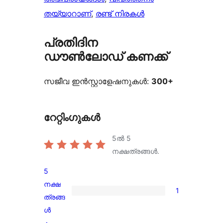
തയ്യാറാണ്
, 
രണ്ട് നിരകൾ
പ്രതിദിന
ഡൗൺലോഡ് കണക്ക്
സജീവ ഇൻസ്റ്റാളേഷനുകൾ:
300+
റേറ്റിംഗുകൾ
5ൽ
5
നക്ഷത്രങ്ങൾ.
5
നക്ഷ
1
1
ത്രങ്ങ
5-
ൾ
star