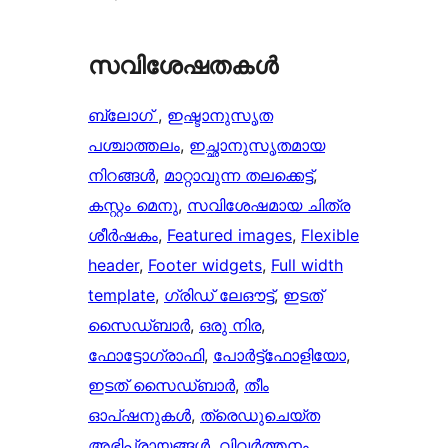
സവിശേഷതകൾ
ബ്ലോഗ്
, 
ഇഷ്ടാനുസൃത
പശ്ചാത്തലം
, 
ഇച്ഛാനുസൃതമായ
നിറങ്ങള്‍
, 
മാറ്റാവുന്ന തലക്കെട്ട്‌
, 
കസ്റ്റം മെനു
, 
സവിശേഷമായ ചിത്ര
ശീർഷകം
, 
Featured images
, 
Flexible
header
, 
Footer widgets
, 
Full width
template
, 
ഗ്രിഡ് ലേഔട്ട്
, 
ഇടത്
സൈഡ്ബാർ
, 
ഒരു നിര
, 
ഫോട്ടോഗ്രാഫി
, 
പോർട്ട്‌ഫോളിയോ
, 
ഇടത് സൈഡ്ബാർ
, 
തീം
ഓപ്ഷനുകൾ
, 
ത്രെഡുചെയ്‌ത
അഭിപ്രായങ്ങൾ
, 
വിവർത്തനം