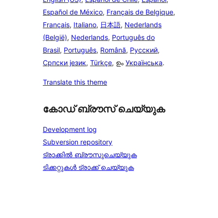
Español de México
,
Français de Belgique
,
Français
,
Italiano
,
日本語
,
Nederlands
(België)
,
Nederlands
,
Português do
Brasil
,
Português
,
Română
,
Русский
,
Српски језик
,
Türkçe
, ഉം
Українська
.
Translate this theme
കോഡ് ബ്രൗസ് ചെയ്യുക
Development log
Subversion repository
ട്രാക്കിൽ ബ്രൗസുചെയ്യുക
ടിക്കറ്റുകൾ ട്രാക്ക് ചെയ്യുക