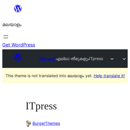
ഉള്ളടക്കത്തിലേക്ക്
നീങ്ങുക
മലയാളം
Get WordPress
തീമുകൾ
എല്ലാ തീമുകളും
ITpress
This theme is not translated into മലയാളം yet.
Help translate it!
ITpress
BurgerThemes