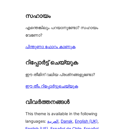
സഹായം
എന്തെങ്കിലും പറയാനുണ്ടോ? സഹായം
വേണോ?
പിന്തുണാ ഫോറം കാണുക
റിപ്പോർട്ട് ചെയ്യുക
ഈ തീമിന് വലിയ പ്രശ്‌നങ്ങളുണ്ടോ?
ഈ തീം റിപ്പോർട്ടുചെയ്യുക
വിവർത്തനങ്ങൾ
This theme is available in the following
languages:
العربية
,
Dansk
,
English (UK)
,
English (US)
,
Español de Chile
,
Español
,