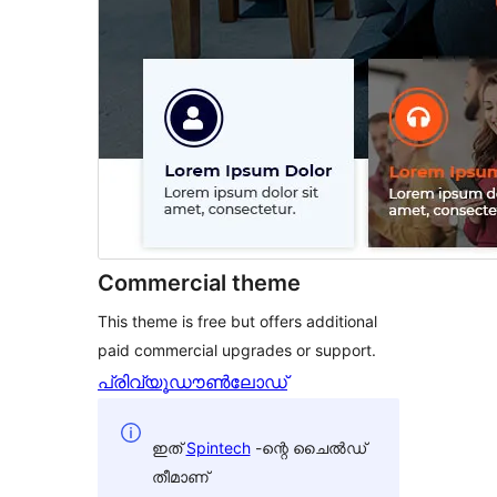
Commercial theme
This theme is free but offers additional
paid commercial upgrades or support.
പ്രിവ്യൂ
ഡൗൺലോഡ്
ഇത്
Spintech
-ന്റെ ചൈൽഡ്
തീമാണ്