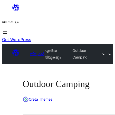
ഉള്ളടക്കത്തിലേക്ക്
നീങ്ങുക
മലയാളം
Get WordPress
എല്ലാ
Outdoor
തീമുകൾ
തീമുകളും
Camping
Outdoor Camping
Creta Themes