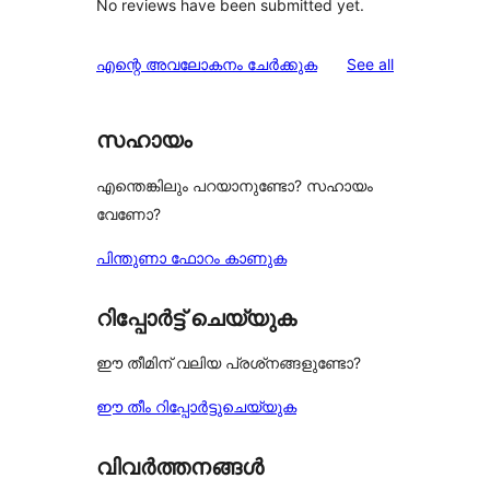
No reviews have been submitted yet.
reviews
എന്റെ അവലോകനം ചേർക്കുക
See all
സഹായം
എന്തെങ്കിലും പറയാനുണ്ടോ? സഹായം
വേണോ?
പിന്തുണാ ഫോറം കാണുക
റിപ്പോർട്ട് ചെയ്യുക
ഈ തീമിന് വലിയ പ്രശ്‌നങ്ങളുണ്ടോ?
ഈ തീം റിപ്പോർട്ടുചെയ്യുക
വിവർത്തനങ്ങൾ