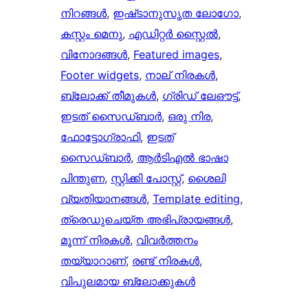
നിറങ്ങള്‍
, 
ഇഷ്‌ടാനുസൃത ലോഗോ
, 
കസ്റ്റം മെനു
, 
എഡിറ്റർ സ്റ്റൈൽ
, 
വിനോദങ്ങൾ
, 
Featured images
, 
Footer widgets
, 
നാല് നിരകൾ
, 
ബ്ലോക്ക് തീമുകൾ
, 
ഗ്രിഡ് ലേഔട്ട്
, 
ഇടത് സൈഡ്ബാർ
, 
ഒരു നിര
, 
ഫോട്ടോഗ്രാഫി
, 
ഇടത്
സൈഡ്ബാർ
, 
ആർ‌ടി‌എൽ ഭാഷാ
പിന്തുണ
, 
സ്റ്റിക്കി പോസ്റ്റ്
, 
ശൈലി
വ്യതിയാനങ്ങൾ
, 
Template editing
, 
ത്രെഡുചെയ്‌ത അഭിപ്രായങ്ങൾ
, 
മൂന്ന് നിരകൾ
, 
വിവർത്തനം
തയ്യാറാണ്
, 
രണ്ട് നിരകൾ
, 
വിപുലമായ ബ്ലോക്കുകൾ