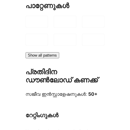
പാറ്റേണുകൾ
Show all patterns
പ്രതിദിന
ഡൗൺലോഡ് കണക്ക്
സജീവ ഇൻസ്റ്റാളേഷനുകൾ:
50+
റേറ്റിംഗുകൾ