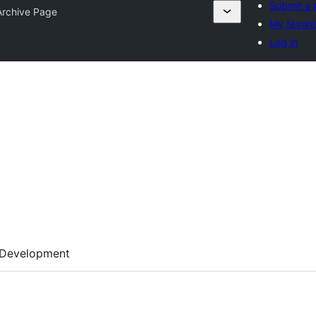
Submit a 
Archive Page
My favori
Log in
Development