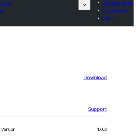
plugin
Submit a plugin
tes
My favorites
Log in
Download
Support
Meta
Version
1.0.3