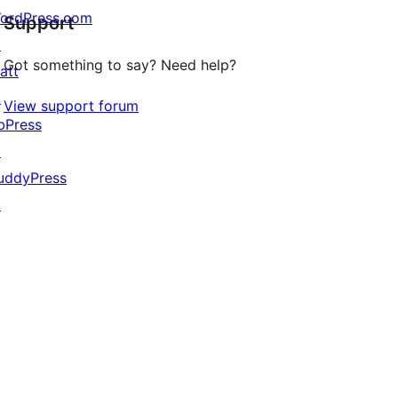
reviews
ordPress.com
Support
↗
Got something to say? Need help?
att
↗
View support forum
bPress
↗
uddyPress
↗