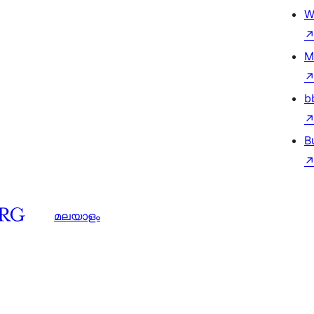
W
M
b
B
മലയാളം