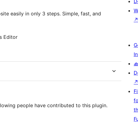
D
W
te easily in only 3 steps. Simple, fast, and
s Editor
G
I
ക
D
F
f
lowing people have contributed to this plugin.
t
F