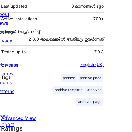
Last updated
3 മാസങ്ങള്‍
ago
bout
Active installations
700+
ews
osting
വേർഡ്പ്രസ്സ് പതിപ്പ്
2.8.0 അല്ലെങ്കില്‍ അതിലും ഉയര്‍ന്നത്
rivacy
Tested up to
7.0.3
howcase
Language
English (US)
hemes
Tags
archive
archive page
lugins
archive template
archives
atterns
archives page
earn
Advanced View
upport
Ratings