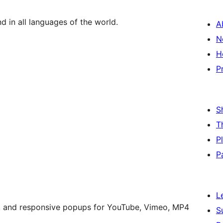
d in all languages of the world.
A
N
H
P
S
T
P
P
L
t, and responsive popups for YouTube, Vimeo, MP4
S