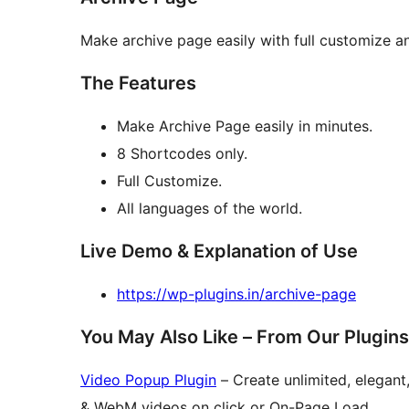
Make archive page easily with full customize an
The Features
Make Archive Page easily in minutes.
8 Shortcodes only.
Full Customize.
All languages of the world.
Live Demo & Explanation of Use
https://wp-plugins.in/archive-page
You May Also Like – From Our Plugins
Video Popup Plugin
– Create unlimited, elegan
& WebM videos on click or On-Page Load.