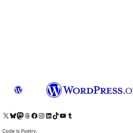
Visit our X (formerly Twitter) account
ഞങ്ങളുടെ ബ്ലൂസ്കൈ അക്കൗണ്ട് സന്ദർശിക്കുക
Visit our Mastodon account
ഞങ്ങളുടെ ത്രെഡ്സ് അക്കൗണ്ട് സന്ദർശിക്കുക
Visit our Facebook page
Visit our Instagram account
Visit our LinkedIn account
ഞങ്ങളുടെ ടിക് ടോക് അക്കൗണ്ട് സന്ദർശിക്കുക
Visit our YouTube channel
ഞങ്ങളുടെ ടംബ്ലർ അക്കൗണ്ട് സന്ദർശിക്കുക
Code is Poetry.