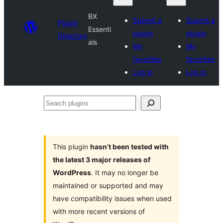
BX
Submit a
Submit a
Plugin
Essenti
plugin
plugin
Directory
als
My
My
favorites
favorites
Log in
Log in
Search
plugins
This plugin
hasn’t been tested with
the latest 3 major releases of
WordPress
. It may no longer be
maintained or supported and may
have compatibility issues when used
with more recent versions of