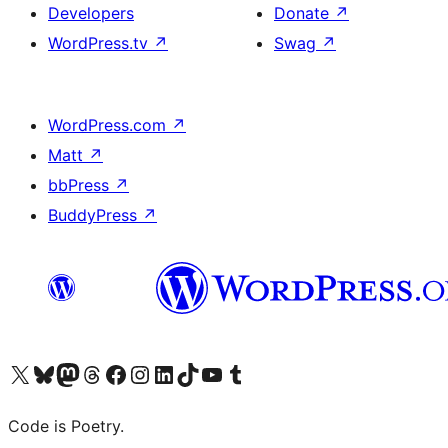
Developers
Donate
↗
WordPress.tv
↗
Swag
↗
WordPress.com
↗
Matt
↗
bbPress
↗
BuddyPress
↗
Visit our X (formerly Twitter) account
ഞങ്ങളുടെ ബ്ലൂസ്കൈ അക്കൗണ്ട് സന്ദർശിക്കുക
Visit our Mastodon account
ഞങ്ങളുടെ ത്രെഡ്സ് അക്കൗണ്ട് സന്ദർശിക്കുക
Visit our Facebook page
Visit our Instagram account
Visit our LinkedIn account
ഞങ്ങളുടെ ടിക് ടോക് അക്കൗണ്ട് സന്ദർശിക്കുക
Visit our YouTube channel
ഞങ്ങളുടെ ടംബ്ലർ അക്കൗണ്ട് സന്ദർശിക്കുക
Code is Poetry.