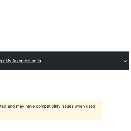
gin
My favorites
Log in
orted and may have compatibility issues when used