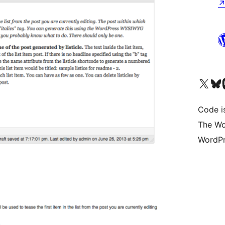
Visit our X (formerly 
ഞങ്ങളുട
Vi
Code i
The Wo
WordPr