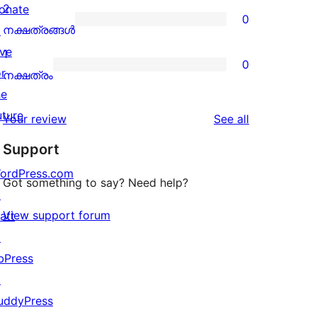
reviews
3-
2
onate
0
star
0
നക്ഷത്രങ്ങൾ
↗
reviews
2-
ive
1
0
star
or
0
നക്ഷത്രം
reviews
he
1-
uture
star
reviews
Your review
See all
reviews
Support
ordPress.com
Got something to say? Need help?
↗
View support forum
att
↗
bPress
↗
uddyPress