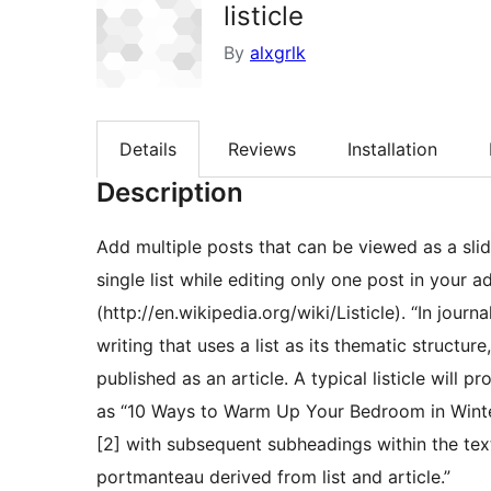
listicle
By
alxgrlk
Details
Reviews
Installation
Description
Add multiple posts that can be viewed as a sli
single list while editing only one post in your admin panel. This lets you 
(http://en.wikipedia.org/wiki/Listicle). “In journalism and blogging, a listicle is a short-form of
writing that uses a list as its thematic structure
published as an article. A typical listicle will p
as “10 Ways to Warm Up Your Bedroom in Winter”
[2] with subsequent subheadings within the text
portmanteau derived from list and article.”