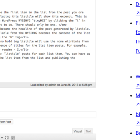
D
F
f
t
F
W
M
b
B