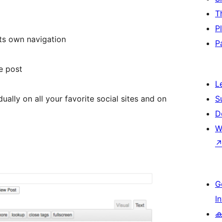
T
P
 its own navigation
P
e post
L
dually on all your favorite social sites and on
S
D
W
G
I
ക