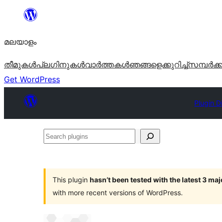
ഉള്ളടക്കത്തിലേക്ക്
നീങ്ങുക
മലയാളം
തീമുകൾ
പ്ലഗിനുകൾ
വാര്‍ത്തകള്‍
ഞങ്ങളെക്കുറിച്ച്
സമ്പര്‍ക്
Get WordPress
Plugin D
Search
plugins
This plugin
hasn’t been tested with the latest 3 ma
with more recent versions of WordPress.