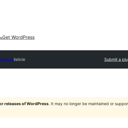
കം
Get WordPress
irectory
listicle
Submit a plu
jor releases of WordPress
. It may no longer be maintained or supp