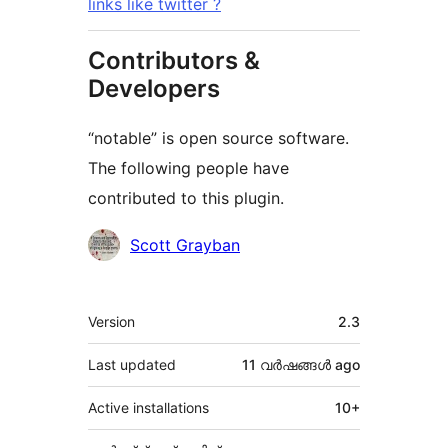
links like twitter ?
Contributors &
Developers
“notable” is open source software.
The following people have
contributed to this plugin.
Contributors
Scott Grayban
Meta
Version
2.3
Last updated
11 വര്‍ഷങ്ങള്‍
ago
Active installations
10+