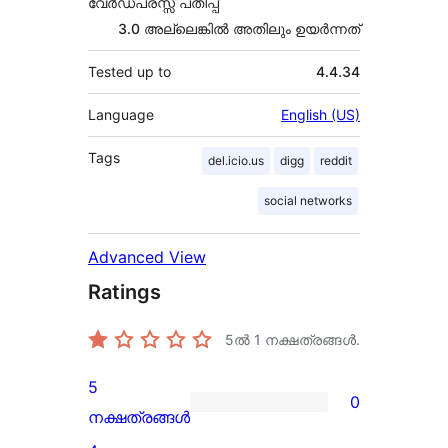
വേർഡ്പ്രസ്സ് പതിപ്പ്
3.0 അല്ലെങ്കില്‍ അതിലും ഉയര്‍ന്നത്
Tested up to
4.4.34
Language
English (US)
Tags
del.icio.us
digg
reddit
social networks
Advanced View
Ratings
5ൽ
1
നക്ഷത്രങ്ങൾ.
5
0
0
നക്ഷത്രങ്ങൾ
5-