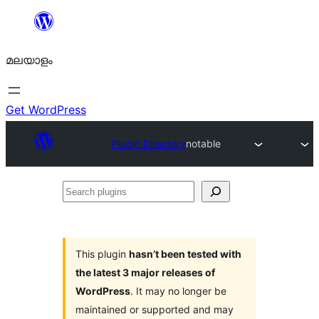
ഉള്ളടക്കത്തിലേക്ക്
നീങ്ങുക
മലയാളം
Get WordPress
Plugin Directory
notable
Search
plugins
This plugin
hasn’t been tested with
the latest 3 major releases of
WordPress
. It may no longer be
maintained or supported and may