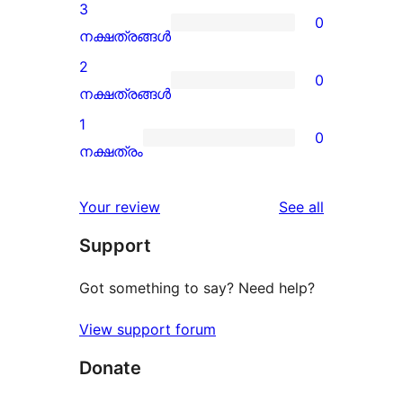
review
4-
3
0
star
0
നക്ഷത്രങ്ങൾ
reviews
3-
2
0
star
0
നക്ഷത്രങ്ങൾ
reviews
2-
1
0
star
0
നക്ഷത്രം
reviews
1-
star
reviews
Your review
See all
reviews
Support
Got something to say? Need help?
View support forum
Donate