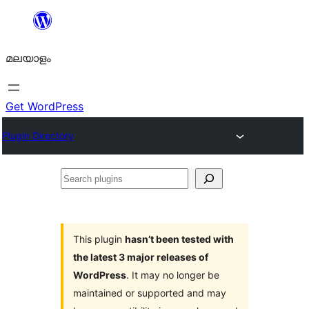
ഉള്ളടക്കത്തിലേക്ക്
നീങ്ങുക
മലയാളം
Get WordPress
Plugin Directory
Search
plugins
This plugin
hasn’t been tested with
the latest 3 major releases of
WordPress
. It may no longer be
maintained or supported and may