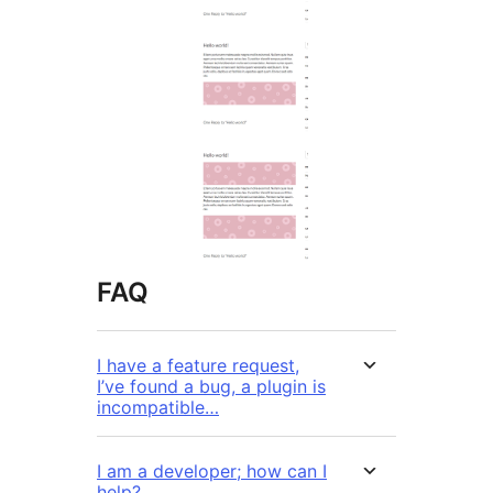
FAQ
I have a feature request,
I’ve found a bug, a plugin is
incompatible…
I am a developer; how can I
help?