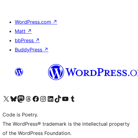
WordPress.com
↗
Matt
↗
bbPress
↗
BuddyPress
↗
Visit our X (formerly Twitter) account
ഞങ്ങളുടെ ബ്ലൂസ്കൈ അക്കൗണ്ട് സന്ദർശിക്കുക
Visit our Mastodon account
ഞങ്ങളുടെ ത്രെഡ്സ് അക്കൗണ്ട് സന്ദർശിക്കുക
Visit our Facebook page
Visit our Instagram account
Visit our LinkedIn account
ഞങ്ങളുടെ ടിക് ടോക് അക്കൗണ്ട് സന്ദർശിക്കുക
Visit our YouTube channel
ഞങ്ങളുടെ ടംബ്ലർ അക്കൗണ്ട് സന്ദർശിക്കുക
Code is Poetry.
The WordPress® trademark is the intellectual property
of the WordPress Foundation.