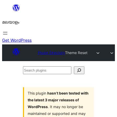
ഉള്ളടക്കത്തിലേക്ക്
നീങ്ങുക
മലയാളം
Get WordPress
Plugin Directory
Theme Reset
Search
plugins
This plugin
hasn’t been tested with
the latest 3 major releases of
WordPress
. It may no longer be
maintained or supported and may