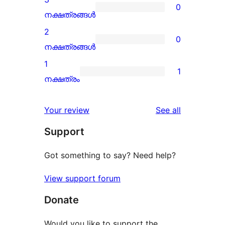
0
star
0
നക്ഷത്രങ്ങൾ
reviews
3-
2
0
star
0
നക്ഷത്രങ്ങൾ
reviews
2-
1
1
star
1
നക്ഷത്രം
reviews
1-
star
reviews
Your review
See all
review
Support
Got something to say? Need help?
View support forum
Donate
Would you like to support the