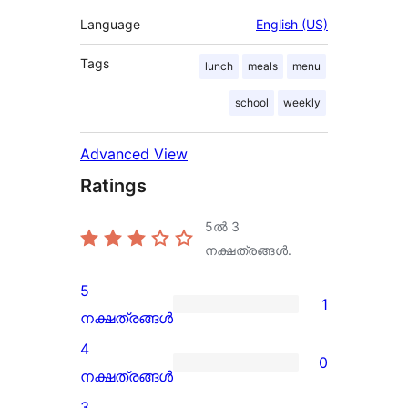
Language
English (US)
Tags
lunch
meals
menu
school
weekly
Advanced View
Ratings
5ൽ
3
നക്ഷത്രങ്ങൾ.
5
1
1
നക്ഷത്രങ്ങൾ
5-
4
0
star
0
നക്ഷത്രങ്ങൾ
review
4-
3