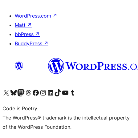
WordPress.com
↗
Matt
↗
bbPress
↗
BuddyPress
↗
Visit our X (formerly Twitter) account
ഞങ്ങളുടെ ബ്ലൂസ്കൈ അക്കൗണ്ട് സന്ദർശിക്കുക
Visit our Mastodon account
ഞങ്ങളുടെ ത്രെഡ്സ് അക്കൗണ്ട് സന്ദർശിക്കുക
Visit our Facebook page
Visit our Instagram account
Visit our LinkedIn account
ഞങ്ങളുടെ ടിക് ടോക് അക്കൗണ്ട് സന്ദർശിക്കുക
Visit our YouTube channel
ഞങ്ങളുടെ ടംബ്ലർ അക്കൗണ്ട് സന്ദർശിക്കുക
Code is Poetry.
The WordPress® trademark is the intellectual property
of the WordPress Foundation.