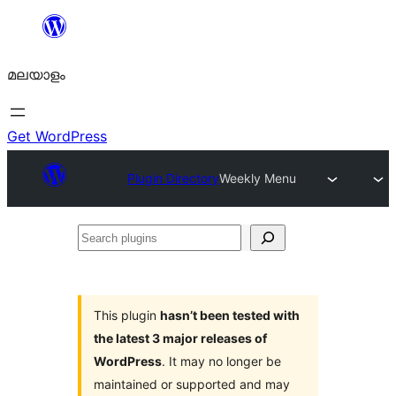
ഉള്ളടക്കത്തിലേക്ക്
നീങ്ങുക
മലയാളം
Get WordPress
Plugin Directory
Weekly Menu
Search
plugins
This plugin
hasn’t been tested with
the latest 3 major releases of
WordPress
. It may no longer be
maintained or supported and may