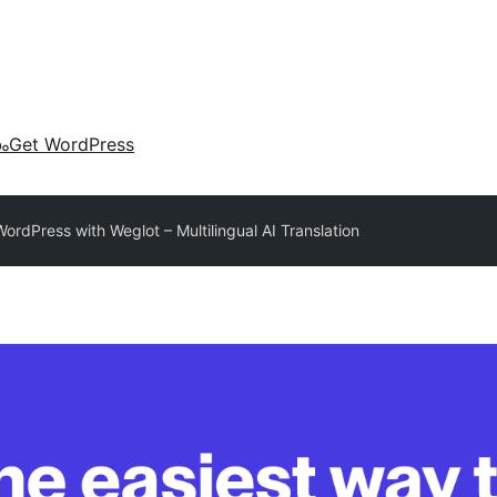
കം
Get WordPress
WordPress with Weglot – Multilingual AI Translation