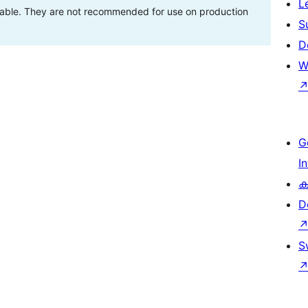
L
stable. They are not recommended for use on production
S
D
W
G
I
ക
D
S