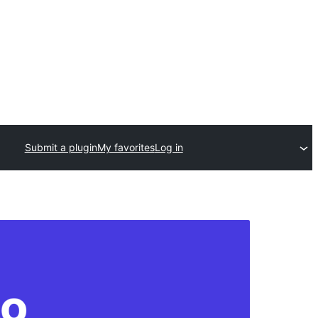
Submit a plugin
My favorites
Log in