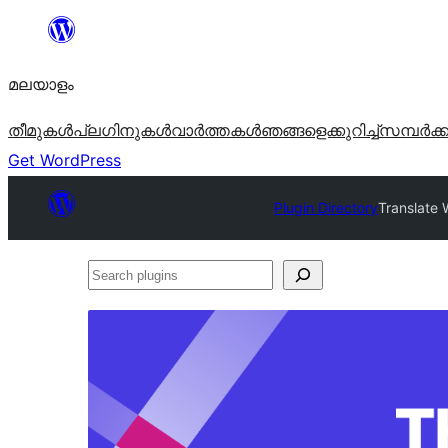
ഉള്ളടക്കത്തിലേക്ക്
നീങ്ങുക
മലയാളം
തീമുകൾ
പ്ലഗിനുകൾ
വാര്‍ത്തകള്‍
ഞങ്ങളെക്കുറിച്ച്
സമ്പര്‍ക്
Get WordPress
Plugin Directory
Translate 
Search
plugins