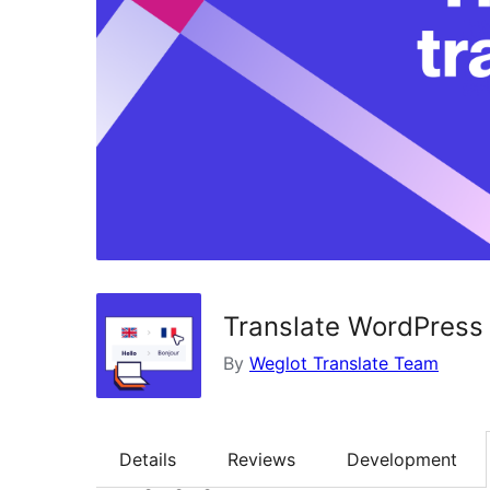
Translate WordPress w
By
Weglot Translate Team
Details
Reviews
Development