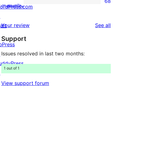
68
star
68
നക്ഷത്രം
ordPress.com
reviews
1-
↗
star
reviews
Your review
See all
att
reviews
↗
Support
bPress
Issues resolved in last two months:
↗
uddyPress
1 out of 1
↗
View support forum