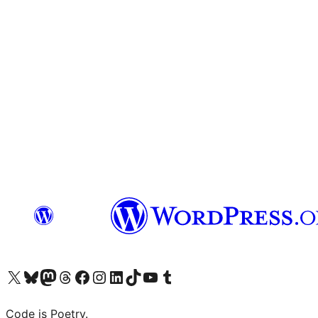
Visit our X (formerly Twitter) account
ഞങ്ങളുടെ ബ്ലൂസ്കൈ അക്കൗണ്ട് സന്ദർശിക്കുക
Visit our Mastodon account
ഞങ്ങളുടെ ത്രെഡ്സ് അക്കൗണ്ട് സന്ദർശിക്കുക
Visit our Facebook page
Visit our Instagram account
Visit our LinkedIn account
ഞങ്ങളുടെ ടിക് ടോക് അക്കൗണ്ട് സന്ദർശിക്കുക
Visit our YouTube channel
ഞങ്ങളുടെ ടംബ്ലർ അക്കൗണ്ട് സന്ദർശിക്കുക
Code is Poetry.