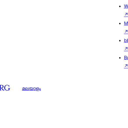
W
M
b
B
മലയാളം