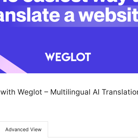
ith Weglot – Multilingual AI Translatio
Advanced View