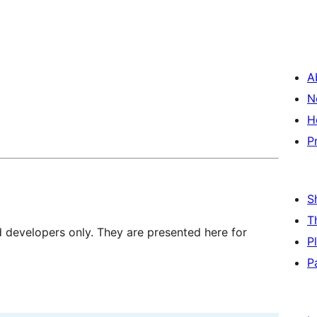
A
N
H
P
S
T
d developers only. They are presented here for
P
P